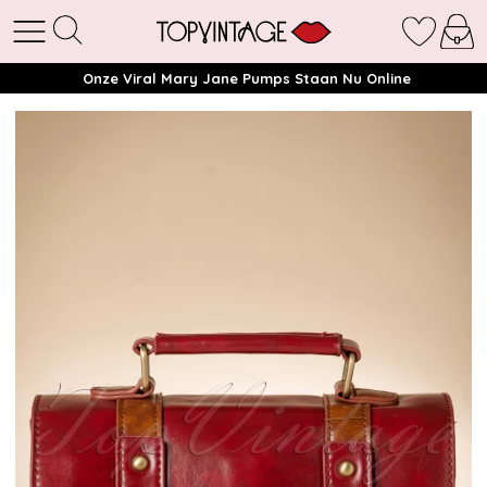
Onze Viral Mary Jane Pumps Staan Nu Online