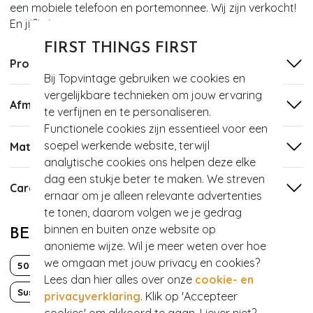
een mobiele telefoon en portemonnee. Wij zijn verkocht!
En jij?! ;-)
FIRST THINGS FIRST
Productinformatie
Bij Topvintage gebruiken we cookies en
vergelijkbare technieken om jouw ervaring
Afmetingen
te verfijnen en te personaliseren.
Functionele cookies zijn essentieel voor een
soepel werkende website, terwijl
Materiaal
analytische cookies ons helpen deze elke
dag een stukje beter te maken. We streven
Care
ernaar om je alleen relevante advertenties
te tonen, daarom volgen we je gedrag
binnen en buiten onze website op
BEKIJK MEER VAN
anonieme wijze. Wil je meer weten over hoe
we omgaan met jouw privacy en cookies?
50s
60s
Lees dan hier alles over onze
cookie- en
Sustainable Fashion
privacyverklaring
. Klik op 'Accepteer
cookies' om akkoord te gaan. Liever niet?