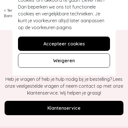
Dan beperken we ons tot functionele
< Terug
|
Topvintage
>
Accessoires
>
Tassen
>
Handtassen
>
cookies en vergelijkbare technieken. Je
Banned Retro
>
50s Leila Messenger Bag in Red
kunt je voorkeuren altijd later aanpassen
op de voorkeuren pagina.
Accepteer cookies
Hey gorgeous
Weigeren
Heb je vragen of heb je hulp nodig bij je bestelling? Lees
onze veelgestelde vragen of neem contact op met onze
klantenservice. Wij helpen je graag!
Klantenservice