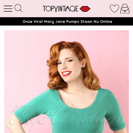
Onze Viral Mary Jane Pumps Staan Nu Online