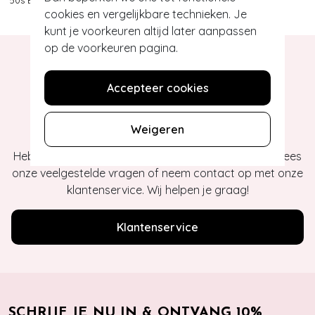
50s Ballerina Top in Oil Green
cookies en vergelijkbare technieken. Je
kunt je voorkeuren altijd later aanpassen
op de voorkeuren pagina.
Accepteer cookies
Hey gorgeous
Weigeren
Heb je vragen of heb je hulp nodig bij je bestelling? Lees
onze veelgestelde vragen of neem contact op met onze
klantenservice. Wij helpen je graag!
Klantenservice
SCHRIJF JE NU IN & ONTVANG 10%