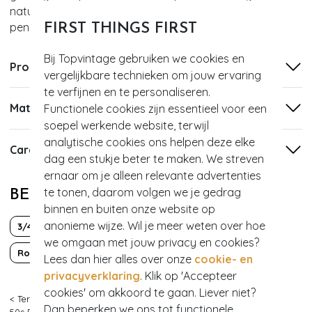
natuurlijk extra pittig in combinatie met een van onze
pencil rokken!
FIRST THINGS FIRST
Bij Topvintage gebruiken we cookies en
Productinformatie
vergelijkbare technieken om jouw ervaring
te verfijnen en te personaliseren.
Materiaal
Functionele cookies zijn essentieel voor een
soepel werkende website, terwijl
analytische cookies ons helpen deze elke
Care
dag een stukje beter te maken. We streven
ernaar om je alleen relevante advertenties
te tonen, daarom volgen we je gedrag
BEKIJK MEER VAN
binnen en buiten onze website op
anonieme wijze. Wil je meer weten over hoe
3/4 mouw
50s
Classy chic
PinUp
we omgaan met jouw privacy en cookies?
Rockabilly
Viscose
Zakelijk
Lees dan hier alles over onze
cookie- en
privacyverklaring
. Klik op 'Accepteer
cookies' om akkoord te gaan. Liever niet?
< Terug
|
Topvintage
>
Kleding
>
Tops
>
Truitjes
>
King Louie
>
Dan beperken we ons tot functionele