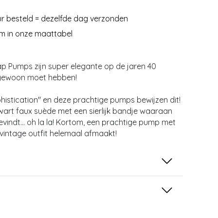
r besteld = dezelfde dag verzonden
m in onze maattabel
p Pumps zijn super elegante op de jaren 40
 gewoon moet hebben!
ophistication" en deze prachtige pumps bewijzen dit!
wart faux suède met een sierlijk bandje waaraan
 bevindt... oh la la! Kortom, een prachtige pump met
vintage outfit helemaal afmaakt!