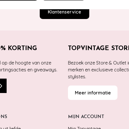
Klantenservice
0% KORTING
TOPVINTAGE STOR
jd op de hoogte van onze
Bezoek onze Store & Outlet i
kortingsacties en giveaways.
merken en exclusieve collect
stylistes.
Meer informatie
ONS
MIJN ACCOUNT
 uit liefde
Mijn Topvintage