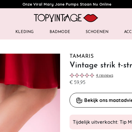
Onze Viral Mary Jane Pumps Staan Nu Online
KLEDING
BADMODE
SCHOENEN
ACC
TAMARIS
Vintage strik t-s
4 reviews
€ 59,95
Bekijk ons maatadvi
Tijdelijk uitverkocht: Tip Mi