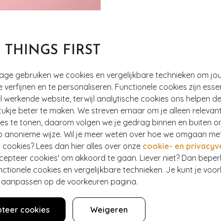
T THINGS FIRST
tage gebruiken we cookies en vergelijkbare technieken om jo
e verfijnen en te personaliseren. Functionele cookies zijn esse
 werkende website, terwijl analytische cookies ons helpen de
intage Bow T-Strap Pumps in Black
ukje beter te maken. We streven ernaar om je alleen relevan
ies te tonen, daarom volgen we je gedrag binnen en buiten o
p anonieme wijze. Wil je meer weten over hoe we omgaan me
 cookies? Lees dan hier alles over onze
cookie- en privacyv
ccepteer cookies' om akkoord te gaan. Liever niet? Dan bepe
nctionele cookies en vergelijkbare technieken. Je kunt je voo
Hey gorgeous
er aanpassen op de voorkeuren pagina.
teer cookies
Weigeren
estelling? Lees onze veelgestelde vragen of neem contact op m