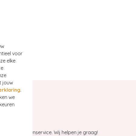
uw
ntieel voor
ze elke
te
nze
t jouw
erklaring
.
rken we
rkeuren
et onze klantenservice. Wij helpen je graag!