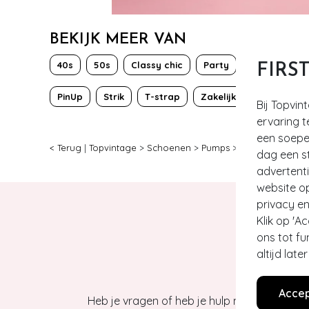
BEKIJK MEER VAN
40s
50s
Classy chic
Party
FIRS
PinUp
Strik
T-strap
Zakelijk
Bij Topvin
ervaring t
een soepel
< Terug
|
Topvintage
>
Schoenen
>
Pumps
>
Tamaris
>
40s V
dag een st
advertent
website o
privacy en
Klik op 'A
ons tot fu
altijd lat
Accep
Heb je vragen of heb je hulp nodig bij je b