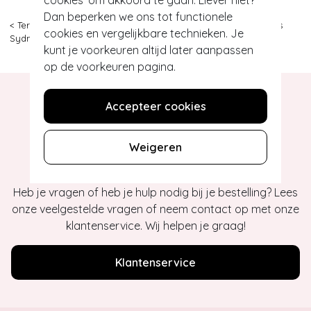
Dan beperken we ons tot functionele
< Terug
|
Topvintage
>
Accessoires
>
Tassen
>
Ruby Shoo
>
30s
cookies en vergelijkbare technieken. Je
Sydney Bag in Black
kunt je voorkeuren altijd later aanpassen
op de voorkeuren pagina.
Accepteer cookies
Hey gorgeous
Weigeren
Heb je vragen of heb je hulp nodig bij je bestelling? Lees
onze veelgestelde vragen of neem contact op met onze
klantenservice. Wij helpen je graag!
Klantenservice