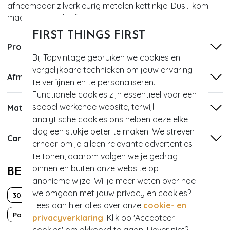
afneembaar zilverkleurig metalen kettinkje. Dus... kom
maar op met dat feestje!
FIRST THINGS FIRST
Productinformatie
Bij Topvintage gebruiken we cookies en
vergelijkbare technieken om jouw ervaring
Afmetingen
te verfijnen en te personaliseren.
Functionele cookies zijn essentieel voor een
soepel werkende website, terwijl
Materiaal
analytische cookies ons helpen deze elke
dag een stukje beter te maken. We streven
Care
ernaar om je alleen relevante advertenties
te tonen, daarom volgen we je gedrag
binnen en buiten onze website op
BEKIJK MEER VAN
anonieme wijze. Wil je meer weten over hoe
we omgaan met jouw privacy en cookies?
30s
Classy chic
Lees dan hier alles over onze
cookie- en
Party
Suede
privacyverklaring
. Klik op 'Accepteer
cookies' om akkoord te gaan. Liever niet?