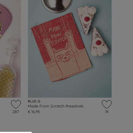
BLUE Q
Made From Scratch theedoek
287
€ 16,95
74