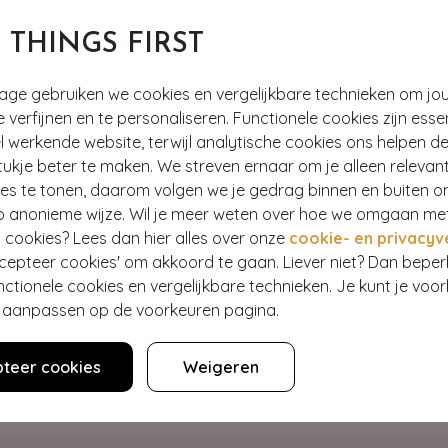
T THINGS FIRST
tage gebruiken we cookies en vergelijkbare technieken om jo
e verfijnen en te personaliseren. Functionele cookies zijn esse
 werkende website, terwijl analytische cookies ons helpen de
ukje beter te maken. We streven ernaar om je alleen relevan
ies te tonen, daarom volgen we je gedrag binnen en buiten o
Hey gorgeous
p anonieme wijze. Wil je meer weten over hoe we omgaan me
 cookies? Lees dan hier alles over onze
cookie- en privacyv
ccepteer cookies' om akkoord te gaan. Liever niet? Dan bepe
estelling? Lees onze veelgestelde vragen of neem contact op m
nctionele cookies en vergelijkbare technieken. Je kunt je voo
er aanpassen op de voorkeuren pagina.
WE ZIJN NU OPEN
teer cookies
Weigeren
Klantenservice