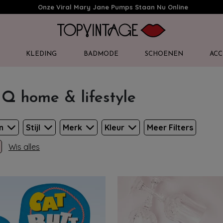
Onze Viral Mary Jane Pumps Staan Nu Online
KLEDING
BADMODE
SCHOENEN
ACC
 Q home & lifestyle
en
Stijl
Merk
Kleur
Meer Filters
Wis alles