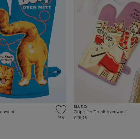
BLUE Q
venwant
Oops, I'm Drunk ovenwant
156
€ 18,95