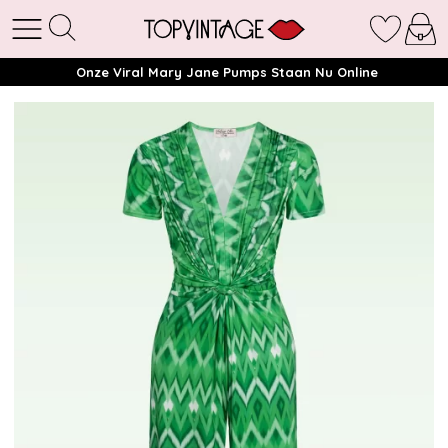
Onze Viral Mary Jane Pumps Staan Nu Online