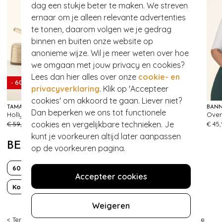
dag een stukje beter te maken. We streven
ernaar om je alleen relevante advertenties
te tonen, daarom volgen we je gedrag
binnen en buiten onze website op
anonieme wijze. Wil je meer weten over hoe
we omgaan met jouw privacy en cookies?
Lees dan hier alles over onze
cookie- en
- 60%
- 61%
privacyverklaring
. Klik op 'Accepteer
cookies' om akkoord te gaan. Liever niet?
TAMARIS
BANNED RETRO
BANN
Dan beperken we ons tot functionele
Holly Glam sandaaltjes in goud
Secret Love flats in groen
141
147
cookies en vergelijkbare technieken. Je
€ 59,95
€ 23,95
€ 55,95
€ 21,95
€ 45
kunt je voorkeuren altijd later aanpassen
BEKIJK MEER VAN
op de voorkeuren pagina.
60s
70s
Boho Chic
Fun
Accepteer cookies
Korte mouw
Travelstof
Wijde pijp
Weigeren
< Terug
|
Topvintage
>
Kleding
>
Playsuits & Jumpsuits
>
Vintage