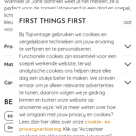
Wanneer je Jane aantrekt weet je het meteen; ze is
perfect voor de zomer! Uitgevoerd in een glad en soepel,
licht glanzend en stretchy, slinky wit stofje met een
FIRST THINGS FIRST
kleurrijk printje van bloemen en vlinders, dat garant staat
voor veel kreukvrij draagplezier.
Bij Topvintage gebruiken we cookies en
vergelijkbare technieken om jouw ervaring
Productinformatie
te verfijnen en te personaliseren.
Functionele cookies zijn essentieel voor een
soepel werkende website, terwijl
Materiaal
analytische cookies ons helpen deze elke
dag een stukje beter te maken. We streven
Care
ernaar om je alleen relevante advertenties
te tonen, daarom volgen we je gedrag
binnen en buiten onze website op
BEKIJK MEER VAN
anonieme wijze. Wil je meer weten over hoe
we omgaan met jouw privacy en cookies?
50s
Bloemen
Mouwloos
Over de knie
Lees dan hier alles over onze
cookie- en
Overslag
Strik
Travelstof
Zwanger
privacyverklaring
. Klik op 'Accepteer