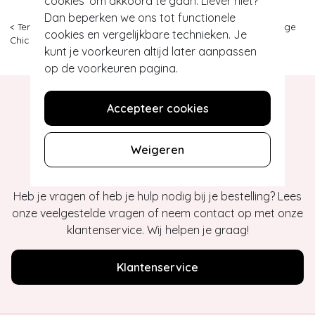
cookies' om akkoord te gaan. Liever niet?
Dan beperken we ons tot functionele
< Terug
|
Topvintage
>
Kleding
>
Jurken
>
Swing jurken
>
Vintage
cookies en vergelijkbare technieken. Je
Chic for Topvintage
>
1
kunt je voorkeuren altijd later aanpassen
op de voorkeuren pagina.
Accepteer cookies
Hey gorgeous
Weigeren
Heb je vragen of heb je hulp nodig bij je bestelling? Lees
onze veelgestelde vragen of neem contact op met onze
klantenservice. Wij helpen je graag!
Klantenservice