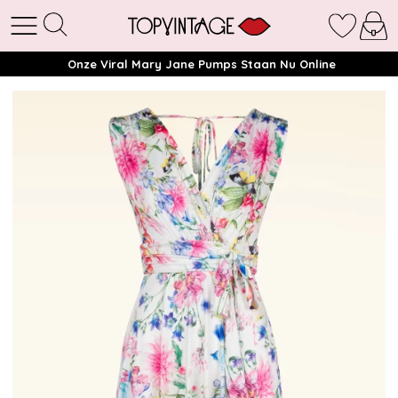
Onze Viral Mary Jane Pumps Staan Nu Online