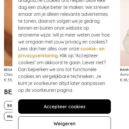
analytische cookies ons helpen deze elke
dag een stukje beter te maken. We streven
ernaar om je alleen relevante advertenties
te tonen, daarom volgen we je gedrag
binnen en buiten onze website op
anonieme wijze. Wil je meer weten over hoe
we omgaan met jouw privacy en cookies?
Lees dan hier alles over onze
cookie- en
privacyverklaring
. Klik op 'Accepteer
cookies' om akkoord te gaan. Liever niet?
Dan beperken we ons tot functionele
BÉSAME COSMETICS
MAGIC BODYFASHION
BANN
Classic Colour lippenstift in Dusty Rose
Dream hi bermuda in cappuccino
Auro
cookies en vergelijkbare technieken. Je
418
132
€ 39,95
€ 54,95
€ 65
kunt je voorkeuren altijd later aanpassen
op de voorkeuren pagina.
BEKIJK MEER VAN
50s
Bloemen
Classy chic
Accepteer cookies
Mouwloos
Over de knie
Weigeren