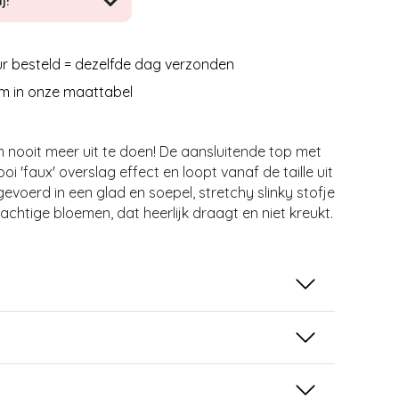
j!
r besteld = dezelfde dag verzonden
m in onze maattabel
om nooit meer uit te doen! De aansluitende top met
 'faux' overslag effect en loopt vanaf de taille uit
tgevoerd in een glad en soepel, stretchy slinky stofje
rachtige bloemen, dat heerlijk draagt en niet kreukt.