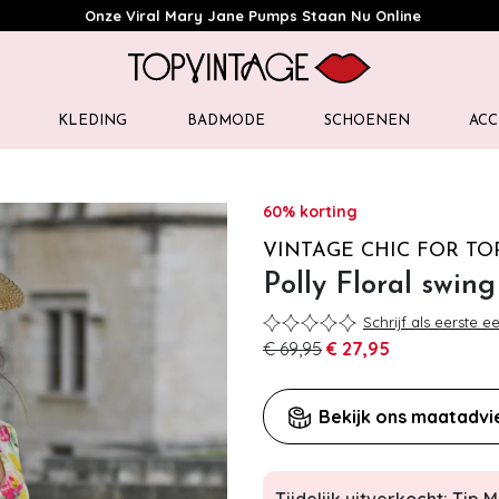
Onze Viral Mary Jane Pumps Staan Nu Online
KLEDING
BADMODE
SCHOENEN
ACC
60% korting
VINTAGE CHIC FOR TO
Polly Floral swing
Schrijf als eerste e
€ 69,95
€ 27,95
Bekijk ons maatadvi