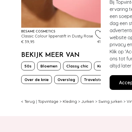
Bij Topvin
ervaring t
- 60%
een soepel
dag een st
advertent
BÉSAME COSMETICS
MIZ MOOZ
Classic Colour lippenstift in Dusty Rose
Kaye sanda
website o
€ 39,95
418
€ 119,95
€ 4
privacy en
Klik op 'A
BEKIJK MEER VAN
ons tot fu
altijd lat
50s
Bloemen
Classy chic
Korte mouw
Over de knie
Overslag
Travelstof
Accep
< Terug
|
Topvintage
>
Kleding
>
Jurken
>
Swing jurken
>
Vi