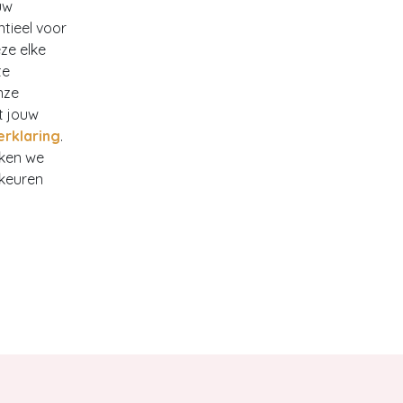
uw
ntieel voor
ze elke
te
nze
t jouw
132
erklaring
.
rken we
rkeuren