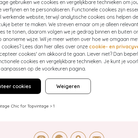
tage gebruiken we cookies en vergelijkbare technieken om jo
e verfijnen en te personaliseren. Functionele cookies zijn esse
 werkende website, terwijl analytische cookies ons helpen de
ukje beter te maken. We streven ernaar om je alleen relevan
ies te tonen, daarom volgen we je gedrag binnen en buiten o
MAGIC BODYFASHION
altjes in magentaroze
Dream hi bermuda in cappuccino
p anonieme wijze. Wil je meer weten over hoe we omgaan me
7,95
113
€ 54,95
 cookies? Lees dan hier alles over onze
cookie- en privacyv
ccepteer cookies' om akkoord te gaan. Liever niet? Dan bepe
nctionele cookies en vergelijkbare technieken. Je kunt je voo
er aanpassen op de voorkeuren pagina.
teer cookies
Weigeren
ntage Chic for Topvintage
>
1