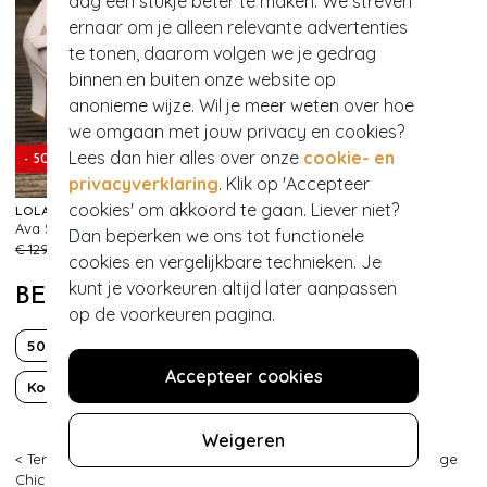
dag een stukje beter te maken. We streven
ernaar om je alleen relevante advertenties
te tonen, daarom volgen we je gedrag
binnen en buiten onze website op
anonieme wijze. Wil je meer weten over hoe
we omgaan met jouw privacy en cookies?
Lees dan hier alles over onze
cookie- en
- 50%
privacyverklaring
. Klik op 'Accepteer
cookies' om akkoord te gaan. Liever niet?
LOLA RAMONA ♥ TOPVINTAGE
DAY&EVE BY GO DUTCH LABEL
Ava Sunshine Chaser pumps in crème
Hartenoorbellen in goud
Dan beperken we ons tot functionele
735
510
€ 129,95
€ 64,95
€ 15,95
cookies en vergelijkbare technieken. Je
kunt je voorkeuren altijd later aanpassen
BEKIJK MEER VAN
op de voorkeuren pagina.
50s
Fun
Hartjes
Accepteer cookies
Korte mouw
Over de knie
Valentijn
Weigeren
< Terug
|
Topvintage
>
Kleding
>
Jurken
>
Swing jurken
>
Vintage
Chic for Topvintage
>
Hilly Hearts Swing Dress in Navy