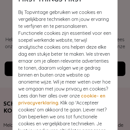
Bij Topvintage gebruiken we cookies en
vergelijkbare technieken om jouw ervaring
Hey gorgeous
te verfijnen en te personaliseren.
Functionele cookies zijn essentieel voor een
Heb je vragen of heb je hulp nodig bij je bestelling? Lees
soepel werkende website, terwijl
onze veelgestelde vragen of neem contact op met onze
analytische cookies ons helpen deze elke
klantenservice. Wij helpen je graag!
dag een stukje beter te maken. We streven
ernaar om je alleen relevante advertenties
te tonen, daarom volgen we je gedrag
Klantenservice
binnen en buiten onze website op
anonieme wijze. Wil je meer weten over hoe
we omgaan met jouw privacy en cookies?
Lees dan hier alles over onze
cookie- en
privacyverklaring
. Klik op 'Accepteer
SCHRIJF JE NU IN & ONTVANG 10%
cookies' om akkoord te gaan. Liever niet?
KORTING
Dan beperken we ons tot functionele
cookies en vergelijkbare technieken. Je
Meld je aan voor onze nieuwsbrief. Zo ben je altijd op de