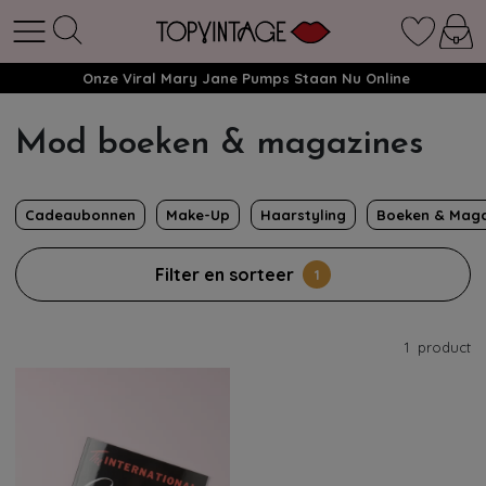
Onze Viral Mary Jane Pumps Staan Nu Online
Mod boeken & magazines
Cadeaubonnen
Make-Up
Haarstyling
Boeken & Maga
Filter en sorteer
1
1
product