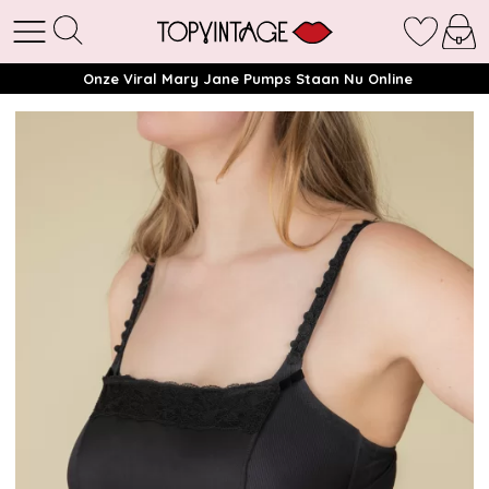
Onze Viral Mary Jane Pumps Staan Nu Online