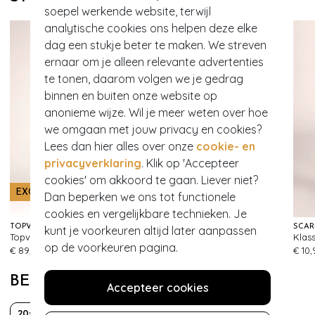
soepel werkende website, terwijl
analytische cookies ons helpen deze elke
dag een stukje beter te maken. We streven
ernaar om je alleen relevante advertenties
te tonen, daarom volgen we je gedrag
binnen en buiten onze website op
anonieme wijze. Wil je meer weten over hoe
we omgaan met jouw privacy en cookies?
Lees dan hier alles over onze
cookie- en
privacyverklaring
. Klik op 'Accepteer
cookies' om akkoord te gaan. Liever niet?
EXCLUSIEF
- 60%
Dan beperken we ons tot functionele
cookies en vergelijkbare technieken. Je
TOPVINTAGE BOUTIQUE COLLECTION
TOPVINTAGE BOUTIQUE COLLECTION
SCAR
kunt je voorkeuren altijd later aanpassen
Topvintage exclusive ~ Julie gebreide jurk in zwart
Laura Floral maxi jurk in zwart
197
439
op de voorkeuren pagina.
€ 89,95
€ 139,95
€ 55,95
€ 10,
BEKIJK MEER VAN
Accepteer cookies
20s
30s
40s