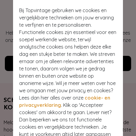
Bij Topvintage gebruiken we cookies en
Hey gorgeous
vergelijkbare technieken om jouw ervaring
te verfijnen en te personaliseren.
Functionele cookies zijn essentieel voor een
Heb je vragen of heb je hulp nodig bij je bestelling? Lees
soepel werkende website, terwijl
onze veelgestelde vragen of neem contact op met onze
analytische cookies ons helpen deze elke
klantenservice. Wij helpen je graag!
dag een stukje beter te maken. We streven
ernaar om je alleen relevante advertenties
Klantenservice
te tonen, daarom volgen we je gedrag
binnen en buiten onze website op
anonieme wijze. Wil je meer weten over hoe
we omgaan met jouw privacy en cookies?
Lees dan hier alles over onze
cookie- en
SCHRIJF JE NU IN & ONTVANG 10%
privacyverklaring
. Klik op 'Accepteer
KORTING
cookies' om akkoord te gaan. Liever niet?
Dan beperken we ons tot functionele
Meld je aan voor onze nieuwsbrief. Zo ben je altijd op de
cookies en vergelijkbare technieken. Je
hoogte van onze nieuwste & exclusieve collecties, laatste
kunt je voorkeuren altijd later aanpassen