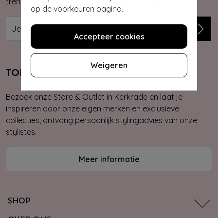
trends, kortingsacties en giveaways.
op de voorkeuren pagina.
Accepteer cookies
Weigeren
TOPVINTAGE STORE & OUTLET
Bezoek onze Store & Outlet in Kerkrade en laat je
inspireren door onze eigen merken en exclusieve
collecties, ontvang persoonlijk stylingadvies van onze
stylistes.
Meer informatie
SHOP