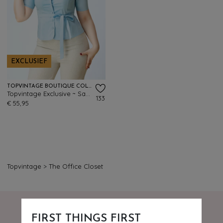
EXCLUSIEF
TOPVINTAGE BOUTIQUE COLLECTION
Topvintage Exclusive ~ Sabrina blouse in lichtblauw
133
€ 55,95
Topvintage
>
The Office Closet
FIRST THINGS FIRST