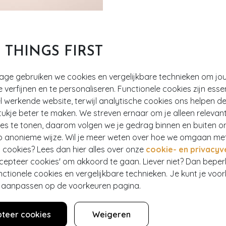
T THINGS FIRST
tage gebruiken we cookies en vergelijkbare technieken om jo
e verfijnen en te personaliseren. Functionele cookies zijn esse
 werkende website, terwijl analytische cookies ons helpen de
ukje beter te maken. We streven ernaar om je alleen relevan
ies te tonen, daarom volgen we je gedrag binnen en buiten o
p anonieme wijze. Wil je meer weten over hoe we omgaan me
 cookies? Lees dan hier alles over onze
cookie- en privacyv
ccepteer cookies' om akkoord te gaan. Liever niet? Dan bepe
nctionele cookies en vergelijkbare technieken. Je kunt je voo
Hey gorgeous
er aanpassen op de voorkeuren pagina.
teer cookies
Weigeren
estelling? Lees onze veelgestelde vragen of neem contact op m