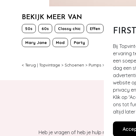
BEKIJK MEER VAN
50s
60s
Classy chic
Effen
FIRS
Mary Jane
Mod
Party
Bij Topvin
ervaring t
een soepel
< Terug
|
Topvintage
>
Schoenen
>
Pumps
>
Tamaris
>
1
dag een st
advertent
website o
privacy en
Klik op 'A
ons tot fu
altijd lat
Accep
Heb je vragen of heb je hulp nodig bij je b