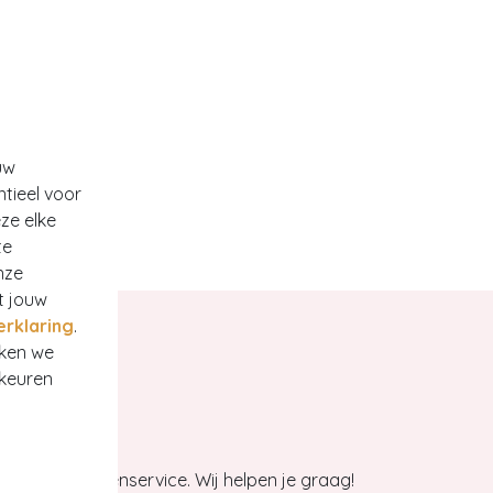
uw
ntieel voor
ze elke
te
nze
t jouw
erklaring
.
rken we
rkeuren
et onze klantenservice. Wij helpen je graag!