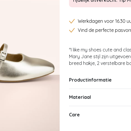
Tijdelijk uitverkocht: Tip Mi
Werkdagen voor 16.30 uu
Vind de perfecte pasvor
''I like my shoes cute and cl
Mary Jane stijl zijn uitgevoe
breed hakje, 2 verstelbare b
Productinformatie
Materiaal
Care