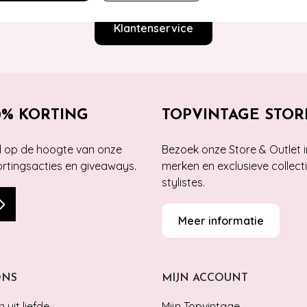
Klantenservice
0% KORTING
TOPVINTAGE STOR
jd op de hoogte van onze
Bezoek onze Store & Outlet i
kortingsacties en giveaways.
merken en exclusieve collect
stylistes.
Meer informatie
ONS
MIJN ACCOUNT
 uit liefde
Mijn Topvintage