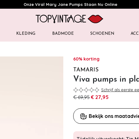
Onze Viral Mary Jane Pumps Staan Nu Online
KLEDING
BADMODE
SCHOENEN
ACC
60% korting
TAMARIS
Viva pumps in pl
Schrijf als eerste e
€ 69,95
€ 27,95
Bekijk ons maatadvi