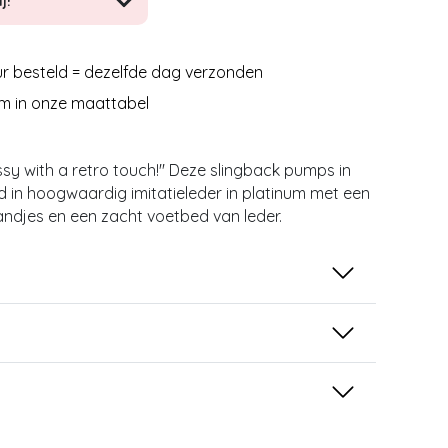
j!
r besteld = dezelfde dag verzonden
m in onze maattabel
assy with a retro touch!'' Deze slingback pumps in
rd in hoogwaardig imitatieleder in platinum met een
andjes en een zacht voetbed van leder.