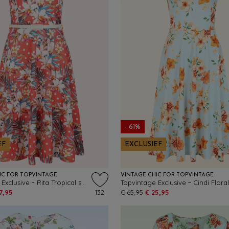
- 61%
EF
EXCLUSIEF
IC FOR TOPVINTAGE
VINTAGE CHIC FOR TOPVINTAGE
Topvintage Exclusive ~ Rita Tropical swing jurk in koraal
7,95
132
€ 65,95
€ 25,95