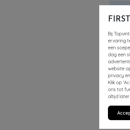
FIRS
Bij Topvin
ervaring t
een soepel
dag een st
advertent
website o
privacy en
Klik op 'A
ons tot fu
altijd lat
- 50%
EXCLUSI
Accep
VINTAGE CH