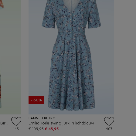
- 60%
BANNED RETRO
Topvintage exclusive ~ Andi Floral Bird swing jurk in aqua
Emilia Toile swing jurk in lichtblauw
145
€ 109,95
€ 43,95
407