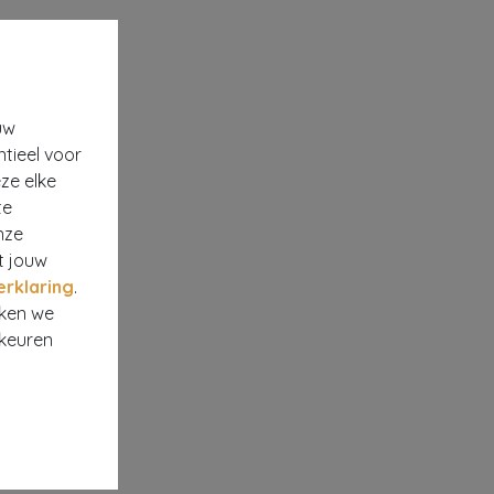
uw
ntieel voor
ze elke
te
nze
t jouw
erklaring
.
rken we
rkeuren