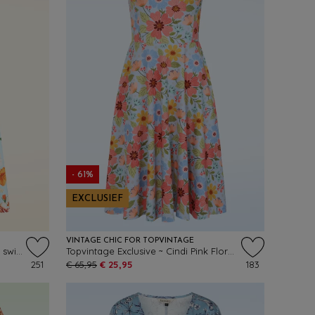
- 61%
EXCLUSIEF
VINTAGE CHIC FOR TOPVINTAGE
Topvintage Exclusive ~ Cindi Floral swing jurk in lichtblauw en oranje
Topvintage Exclusive ~ Cindi Pink Floral swing jurk in luchtblauw
251
€ 65,95
€ 25,95
183