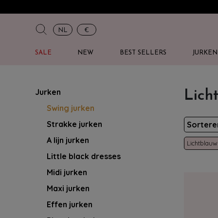
NL
€
SALE
NEW
BEST SELLERS
JURKEN
Jurken
Lich
Swing jurken
Strakke jurken
Sorter
A lijn jurken
Lichtblauw
Little black dresses
Midi jurken
Maxi jurken
Effen jurken