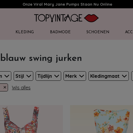
Onze Viral Mary Jane Pumps Staan Nu Online
KLEDING
BADMODE
SCHOENEN
ACC
tblauw swing jurken
en
Stijl
Tijdlijn
Merk
Kledingmaat
×
Wis alles