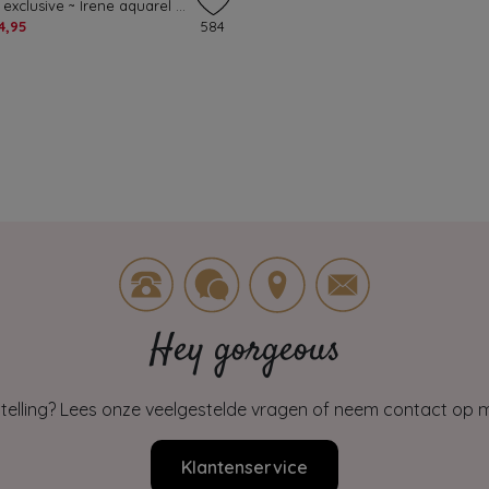
Topvintage exclusive ~ Irene aquarel overslag swing jurk in blauw
4,95
584
Hey gorgeous
estelling? Lees onze veelgestelde vragen of neem contact op m
Klantenservice