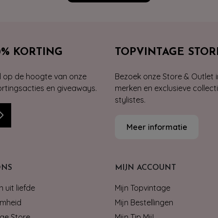
0% KORTING
TOPVINTAGE STOR
jd op de hoogte van onze
Bezoek onze Store & Outlet i
kortingsacties en giveaways.
merken en exclusieve collect
stylistes.
Meer informatie
ONS
MIJN ACCOUNT
 uit liefde
Mijn Topvintage
mheid
Mijn Bestellingen
ge Store
Mijn Tip Mij!