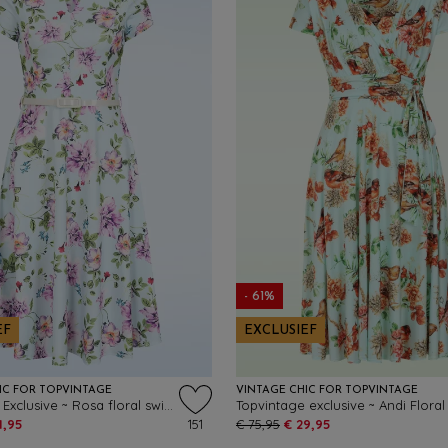
- 61%
EF
EXCLUSIEF
IC FOR TOPVINTAGE
VINTAGE CHIC FOR TOPVINTAGE
Topvintage Exclusive ~ Rosa floral swing jurk in lichtblauw
1,95
151
€ 75,95
€ 29,95