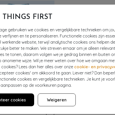
T THINGS FIRST
tage gebruiken we cookies en vergelijkbare technieken om jo
e verfijnen en te personaliseren. Functionele cookies zijn esse
 werkende website, terwijl analytische cookies ons helpen de
ukje beter te maken. We streven ernaar om je alleen relevan
ies te tonen, daarom volgen we je gedrag binnen en buiten o
p anonieme wijze. Wil je meer weten over hoe we omgaan me
 cookies? Lees dan hier alles over onze
cookie- en privacyv
ccepteer cookies' om akkoord te gaan. Liever niet? Dan bepe
nctionele cookies en vergelijkbare technieken. Je kunt je voo
er aanpassen op de voorkeuren pagina.
EF
teer cookies
Weigeren
IC FOR TOPVINTAGE