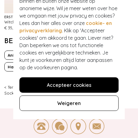
binnen en buiten onze website op
anonieme wijze. Wil je meer weten over hoe
we omgaan met jouw privacy en cookies?
ERSTWILDER
Witch O'Lantern broche
Lees dan hier alles over onze
cookie- en
65
€ 35,95
privacyverklaring
. Klik op 'Accepteer
cookies' om akkoord te gaan. Liever niet?
BEKIJK MEER VAN
Dan beperken we ons tot functionele
cookies en vergelijkbare technieken. Je
Animals
Fun
kunt je voorkeuren altijd later aanpassen
op de voorkeuren pagina.
Halloween
Accepteer cookies
< Terug
|
Topvintage
>
Ondermode
>
Kousjes & Sokken
>
Socksmith
>
1
Weigeren