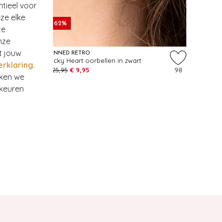
ntieel voor
ze elke
- 62%
te
nze
t jouw
BANNED RETRO
MAGIC 
t
Lucky Heart oorbellen in zwart
Tummy S
erklaring
.
320
€ 25,95
€ 9,95
98
€ 32,95
rken we
rkeuren