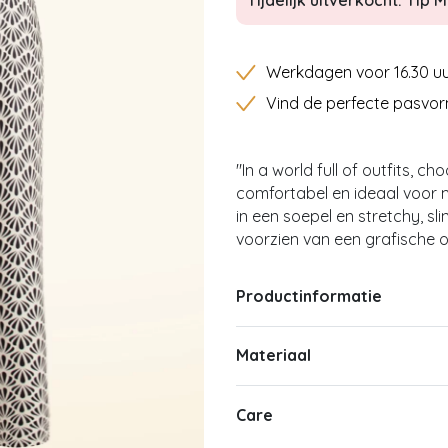
Tijdelijk uitverkocht: Tip Mi
Werkdagen voor 16.30 uu
Vind de perfecte pasvor
"In a world full of outfits, c
comfortabel en ideaal voor me
in een soepel en stretchy, sl
voorzien van een grafische 
Productinformatie
Materiaal
Care