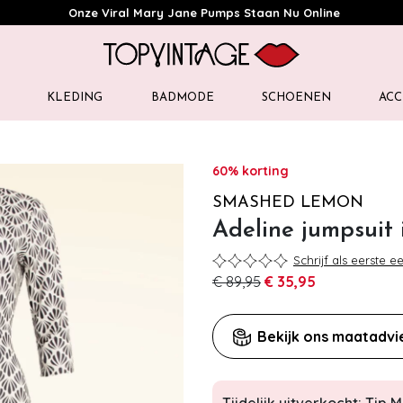
Onze Viral Mary Jane Pumps Staan Nu Online
KLEDING
BADMODE
SCHOENEN
ACC
60% korting
SMASHED LEMON
Adeline jumpsuit 
Schrijf als eerste e
€ 89,95
€ 35,95
Bekijk ons maatadvi