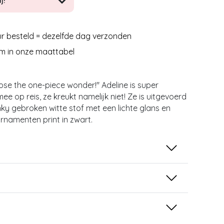
j!
r besteld = dezelfde dag verzonden
m in onze maattabel
hoose the one-piece wonder!'' Adeline is super
e op reis, ze kreukt namelijk niet! Ze is uitgevoerd
inky gebroken witte stof met een lichte glans en
ornamenten print in zwart.