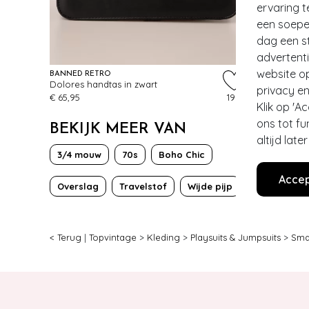
ervaring t
een soepel
dag een st
advertent
website o
BANNED RETRO
BÉSAME CO
Dolores handtas in zwart
Classic Col
privacy en
€ 65,95
199
€ 39,95
Klik op 'A
ons tot fu
BEKIJK MEER VAN
altijd lat
3/4 mouw
70s
Boho Chic
Accep
Overslag
Travelstof
Wijde pijp
< Terug
|
Topvintage
>
Kleding
>
Playsuits & Jumpsuits
>
Sma