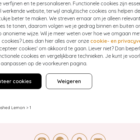
e verfijnen en te personaliseren. Functionele cookies zijn esse
 werkende website, terwijl analytische cookies ons helpen de
ukje beter te maken. We streven ernaar om je alleen relevan
ies te tonen, daarom volgen we je gedrag binnen en buiten o
p anonieme wijze. Wil je meer weten over hoe we omgaan me
SMETICS
CHELSEA CREW
our lippenstift in Mary Red
Dora mary jane ballerina's in zwar
 cookies? Lees dan hier alles over onze
cookie- en privacyv
303
€ 99,95
ccepteer cookies' om akkoord te gaan. Liever niet? Dan bepe
nctionele cookies en vergelijkbare technieken. Je kunt je voo
er aanpassen op de voorkeuren pagina.
teer cookies
Weigeren
shed Lemon
>
1