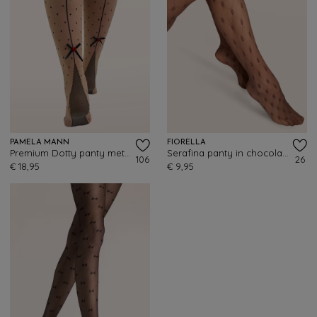
PAMELA MANN
FIORELLA
Premium Dotty panty met naad in neutraal
Serafina panty in chocolade
106
26
€ 18,95
€ 9,95