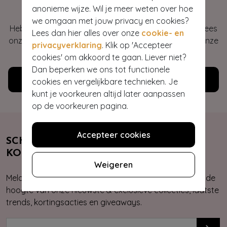
Hey gorgeous
anonieme wijze. Wil je meer weten over hoe
we omgaan met jouw privacy en cookies?
Heb je vragen of heb je hulp nodig bij je bestelling? Lees
Lees dan hier alles over onze
cookie- en
onze veelgestelde vragen of neem contact op met onze
privacyverklaring
. Klik op 'Accepteer
klantenservice. Wij helpen je graag!
cookies' om akkoord te gaan. Liever niet?
Dan beperken we ons tot functionele
Klantenservice
cookies en vergelijkbare technieken. Je
kunt je voorkeuren altijd later aanpassen
op de voorkeuren pagina.
Accepteer cookies
SCHRIJF JE NU IN & ONTVANG 10%
KORTING
Weigeren
Meld je aan voor onze nieuwsbrief. Zo ben je altijd op de
hoogte van onze nieuwste & exclusieve collecties, laatste
trends, kortingsacties en giveaways.