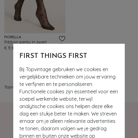
FIORELLA
Ribbon panty in zwart
104
€ 9,95
FIRST THINGS FIRST
Bij Topvintage gebruiken we cookies en
vergelijkbare technieken om jouw ervaring
te verfijnen en te personaliseren.
Topvintage
>
Ondermode
>
Panty's
Functionele cookies zijn essentieel voor een
soepel werkende website, terwijl
analytische cookies ons helpen deze elke
dag een stukje beter te maken. We streven
ernaar om je alleen relevante advertenties
te tonen, daarom volgen we je gedrag
binnen en buiten onze website op