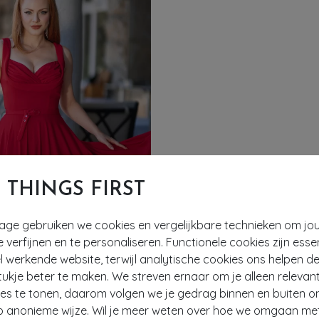
T THINGS FIRST
tage gebruiken we cookies en vergelijkbare technieken om jo
EF
e verfijnen en te personaliseren. Functionele cookies zijn esse
 werkende website, terwijl analytische cookies ons helpen de
ukje beter te maken. We streven ernaar om je alleen relevan
BUNNY
Topvintage exclusive ~ The Gina Lee swing jurk in rood
ies te tonen, daarom volgen we je gedrag binnen en buiten o
74,95
393
p anonieme wijze. Wil je meer weten over hoe we omgaan me