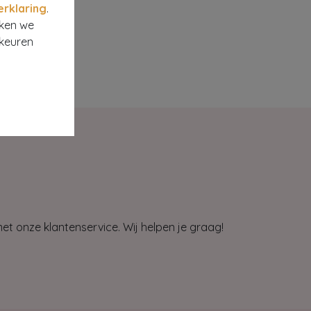
erklaring
.
rken we
rkeuren
et onze klantenservice. Wij helpen je graag!