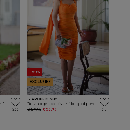
- 60%
EXCLUSIEF
GLAMOUR BUNNY
Topvintage exclusive ~ The Marilyn Floral pencil jurk in framboosrood
Topvintage exclusive ~ Marigold pencil jurk in oranje
233
€ 139,95
€ 55,95
313