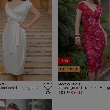
- 50%
EF
EXCLUSIEF
BUNNY
GLAMOUR BUNNY
The Moira Satin pencil jurk in gebroken wit
276
€ 129,95
€ 64,95