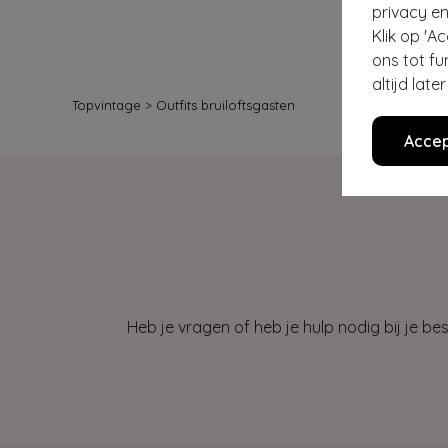
privacy en
Klik op 'A
ons tot fu
altijd lat
Topvintage
>
Outfits bruiloftsgasten
Accep
Heb je vragen of heb je hulp nodig bij je b