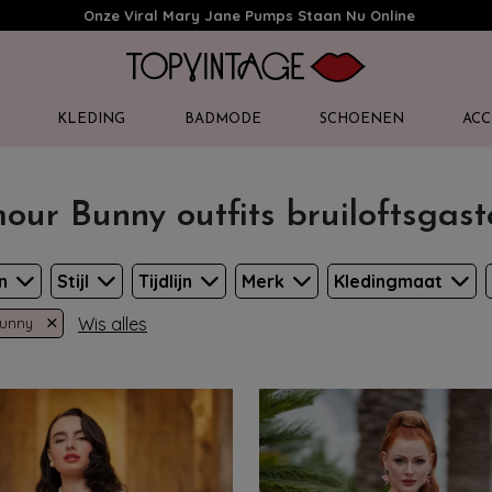
Onze Viral Mary Jane Pumps Staan Nu Online
KLEDING
BADMODE
SCHOENEN
ACC
our Bunny outfits bruiloftsgast
en
Stijl
Tijdlijn
Merk
Kledingmaat
×
Wis alles
Bunny