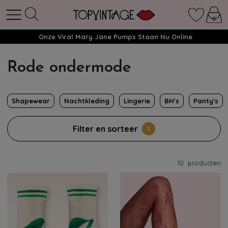
Onze Viral Mary Jane Pumps Staan Nu Online
Rode ondermode
Shapewear
Nachtkleding
Lingerie
BH's
Panty's
Filter en sorteer
1
10
producten