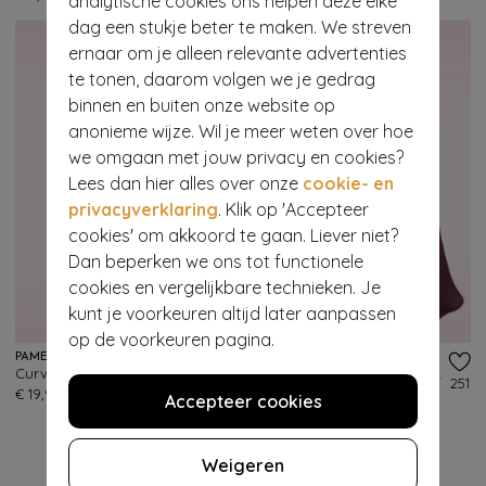
analytische cookies ons helpen deze elke
dag een stukje beter te maken. We streven
ernaar om je alleen relevante advertenties
te tonen, daarom volgen we je gedrag
binnen en buiten onze website op
anonieme wijze. Wil je meer weten over hoe
we omgaan met jouw privacy en cookies?
Lees dan hier alles over onze
cookie- en
privacyverklaring
. Klik op 'Accepteer
cookies' om akkoord te gaan. Liever niet?
Dan beperken we ons tot functionele
cookies en vergelijkbare technieken. Je
kunt je voorkeuren altijd later aanpassen
op de voorkeuren pagina.
PAMELA MANN
PAMELA MANN
Curvy superstretch panty in bordeauxrood
Opaque panty van pruimrood
215
251
€ 19,95
€ 10,95
Accepteer cookies
Weigeren