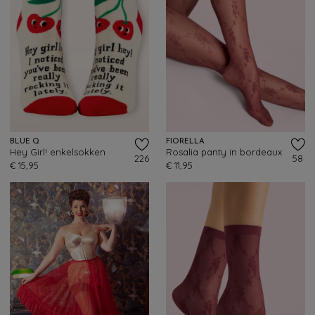
BLUE Q
FIORELLA
Hey Girl! enkelsokken
Rosalia panty in bordeaux
226
58
€ 15,95
€ 11,95