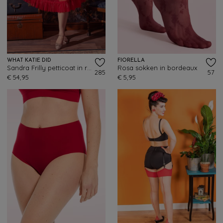
WHAT KATIE DID
FIORELLA
Sandra Frilly petticoat in rood
Rosa sokken in bordeaux
285
57
€ 54,95
€ 5,95