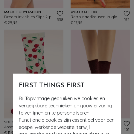
MAGIC BODYFASHION
WHAT KATIE DID
Dream Invisibles Slips 2-pack in rood
Retro naadkousen in glamourrood
338
152
€ 29,95
€ 17,95
FIRST THINGS FIRST
Bij Topvintage gebruiken we cookies en
vergelijkbare technieken om jouw ervaring
te verfijnen en te personaliseren.
Functionele cookies zijn essentieel voor een
SOCKSMITH
FIORELLA
soepel werkende website, terwijl
Absolutely Cherry sokken in crème en rood
Besties Glitter sokjes in rood
252
101
€ 11,95
€ 7,95