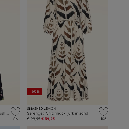
- 60%
SMASHED LEMON
Sun Gleam midaxi jurk in bottlebrush maritime
Serengeti Chic midaxi jurk in zand
86
€ 99,95
€ 39,95
106