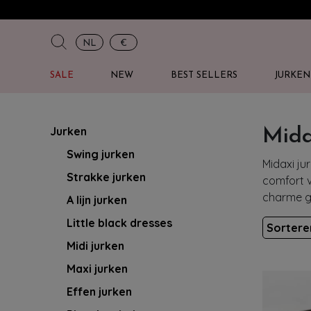
NL
€
SALE
NEW
BEST SELLERS
JURKEN
Jurken
Mida
Swing jurken
Midaxi ju
Strakke jurken
comfort v
charme g
A lijn jurken
Little black dresses
Sorter
Midi jurken
Maxi jurken
Effen jurken