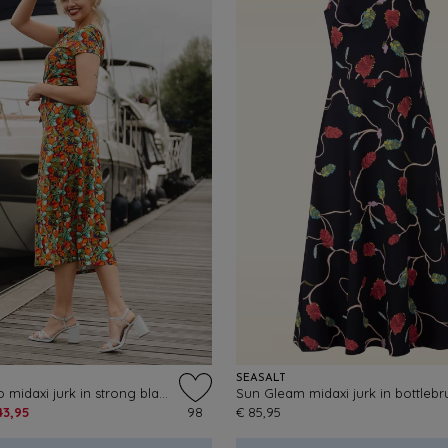
SEASALT
Sally Puerto midaxi jurk in strong blauw
43,95
98
€ 85,95