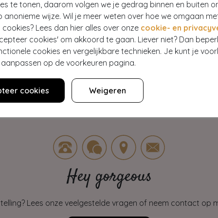
ies te tonen, daarom volgen we je gedrag binnen en buiten o
59,95
250
€ 105,95
€ 41,95
p anonieme wijze. Wil je meer weten over hoe we omgaan me
 cookies? Lees dan hier alles over onze
cookie- en privacyv
ccepteer cookies' om akkoord te gaan. Liever niet? Dan bepe
nctionele cookies en vergelijkbare technieken. Je kunt je voo
twee werelden samen; de elegantie van vroeger met het comfort van nu. 
er aanpassen op de voorkeuren pagina.
even.
teer cookies
Weigeren
Hey gorgeous
estelling? Lees onze veelgestelde vragen of neem contact op m