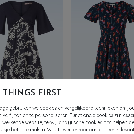
T THINGS FIRST
tage gebruiken we cookies en vergelijkbare technieken om jo
- 60%
e verfijnen en te personaliseren. Functionele cookies zijn esse
 werkende website, terwijl analytische cookies ons helpen de
OPLE
SEASALT
ukje beter te maken. We streven ernaar om je alleen relevan
Blythe katoenen midaxi jurk in donkerblauw