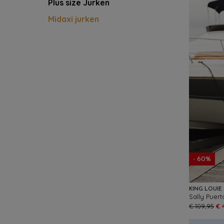
Plus size Jurken
Midaxi jurken
- 60%
KING LOUIE
€ 109,95
€ 