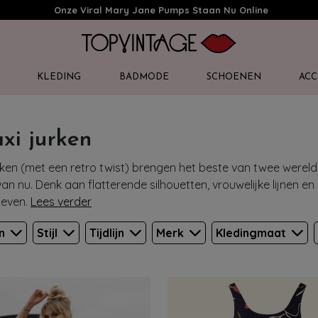
Onze Viral Mary Jane Pumps Staan Nu Online
KLEDING
BADMODE
SCHOENEN
ACC
xi jurken
rken (met een retro twist) brengen het beste van twee werel
an nu. Denk aan flatterende silhouetten, vrouwelijke lijnen en 
even.
Lees verder
en
Stijl
Tijdlijn
Merk
Kledingmaat