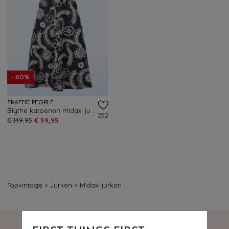
- 60%
TRAFFIC PEOPLE
Blythe katoenen midaxi jurk in donkerblauw
252
€ 149,95
€ 59,95
Topvintage
>
Jurken
>
Midaxi jurken