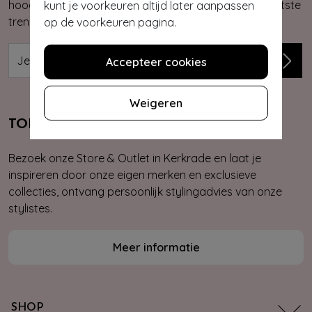
hoogte van onze nieuwste & exclusieve collecties, laatste
kunt je voorkeuren altijd later aanpassen
trends, kortingsacties en giveaways.
op de voorkeuren pagina.
Accepteer cookies
Weigeren
TOPVINTAGE STORE & OUTLET
Bezoek onze Store & Outlet in Kerkrade en laat je
inspireren door onze eigen merken en exclusieve
collecties, ontvang persoonlijk stylingadvies van onze
stylistes.
Meer informatie
SHOP