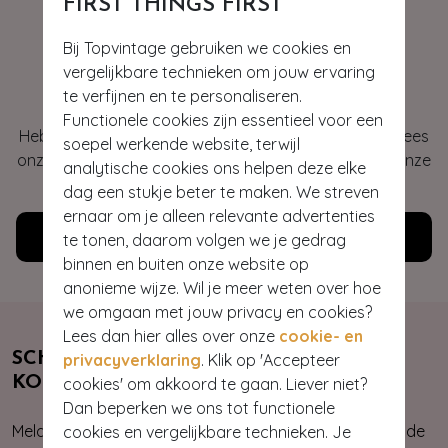
FIRST THINGS FIRST
Bij Topvintage gebruiken we cookies en
Hey gorgeous
vergelijkbare technieken om jouw ervaring
te verfijnen en te personaliseren.
Functionele cookies zijn essentieel voor een
Heb je vragen of heb je hulp nodig bij je bestelling? Lees
soepel werkende website, terwijl
onze veelgestelde vragen of neem contact op met onze
analytische cookies ons helpen deze elke
klantenservice. Wij helpen je graag!
dag een stukje beter te maken. We streven
ernaar om je alleen relevante advertenties
Klantenservice
te tonen, daarom volgen we je gedrag
binnen en buiten onze website op
anonieme wijze. Wil je meer weten over hoe
we omgaan met jouw privacy en cookies?
Lees dan hier alles over onze
cookie- en
SCHRIJF JE NU IN & ONTVANG 10%
privacyverklaring
. Klik op 'Accepteer
KORTING
cookies' om akkoord te gaan. Liever niet?
Dan beperken we ons tot functionele
Meld je aan voor onze nieuwsbrief. Zo ben je altijd op de
cookies en vergelijkbare technieken. Je