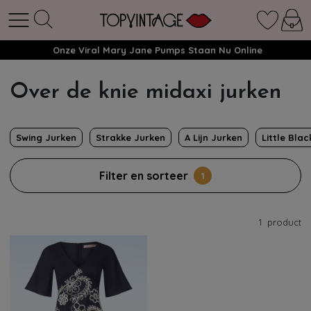
Onze Viral Mary Jane Pumps Staan Nu Online
Over de knie midaxi jurken
Swing Jurken
Strakke Jurken
A Lijn Jurken
Little Bla
Filter en sorteer
1
1
product