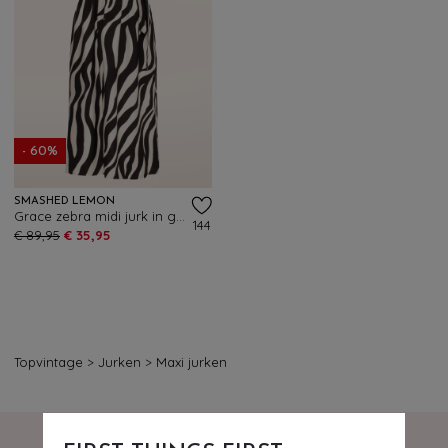
- 60%
SMASHED LEMON
Grace zebra midi jurk in gebroken wit en zwart
144
€ 89,95
€ 35,95
Topvintage
>
Jurken
>
Maxi jurken