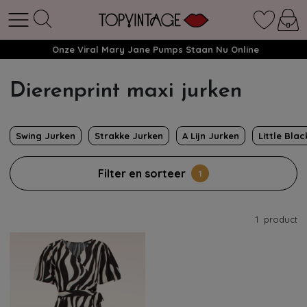
Onze Viral Mary Jane Pumps Staan Nu Online
Dierenprint maxi jurken
Swing Jurken
Strakke Jurken
A Lijn Jurken
Little Bla
Filter en sorteer
1
1
product