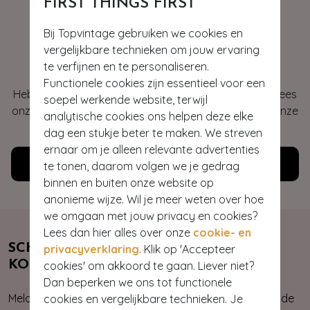
FIRST THINGS FIRST
Bij Topvintage gebruiken we cookies en
Hey gorgeous
vergelijkbare technieken om jouw ervaring
te verfijnen en te personaliseren.
Functionele cookies zijn essentieel voor een
Heb je vragen of heb je hulp nodig bij je bestelling? Lees
soepel werkende website, terwijl
onze veelgestelde vragen of neem contact op met onze
analytische cookies ons helpen deze elke
klantenservice. Wij helpen je graag!
dag een stukje beter te maken. We streven
ernaar om je alleen relevante advertenties
Klantenservice
te tonen, daarom volgen we je gedrag
binnen en buiten onze website op
anonieme wijze. Wil je meer weten over hoe
we omgaan met jouw privacy en cookies?
Lees dan hier alles over onze
cookie- en
SCHRIJF JE NU IN & ONTVANG 10%
privacyverklaring
. Klik op 'Accepteer
KORTING
cookies' om akkoord te gaan. Liever niet?
Dan beperken we ons tot functionele
Meld je aan voor onze nieuwsbrief. Zo ben je altijd op de
cookies en vergelijkbare technieken. Je