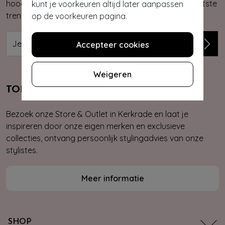
hoogte van onze nieuwste & exclusieve collecties, laatste
kunt je voorkeuren altijd later aanpassen
trends, kortingsacties en giveaways.
op de voorkeuren pagina.
Accepteer cookies
Weigeren
TOPVINTAGE STORE & OUTLET
Bezoek onze Store & Outlet in Kerkrade en laat je
inspireren door onze eigen merken en exclusieve
collecties, ontvang persoonlijk stylingadvies van onze
stylistes.
Meer informatie
SHOP