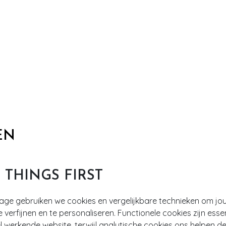
EN
T THINGS FIRST
tage gebruiken we cookies en vergelijkbare technieken om jo
e verfijnen en te personaliseren. Functionele cookies zijn esse
 werkende website, terwijl analytische cookies ons helpen de