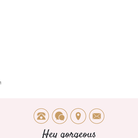
1
Hey gorgeous