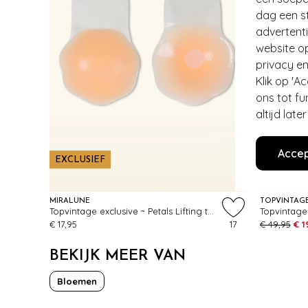
dag een st
advertent
website o
privacy en
Klik op 'A
ons tot fu
altijd lat
- 60%
Accep
EXCLUSIEF
EXCLUSI
MIRALUNE
TOPVINTAG
Topvintage exclusive ~ Petals Lifting tepel covers in blush
€ 17,95
17
€ 49,95
€ 1
BEKIJK MEER VAN
Bloemen