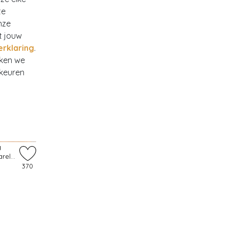
te
nze
t jouw
erklaring
.
rken we
rkeuren
N
Topvintage exclusive ~ Elegante parelketting in ivoor
370