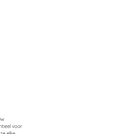
uw
ntieel voor
ze elke