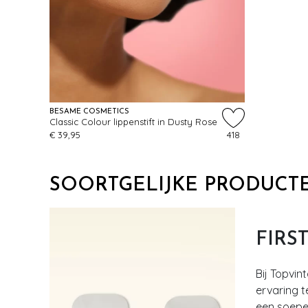
BÉSAME COSMETICS
Classic Colour lippenstift in Dusty Rose
€ 39,95
418
SOORTGELIJKE PRODUCT
FIRS
Bij Topvin
ervaring t
een soepel