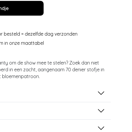
ndje
r besteld = dezelfde dag verzonden
m in onze maattabel
nty om de show mee te stelen? Zoek dan niet
oerd in een zacht, aangenaam 70 denier stofje in
kt bloemenpatroon.