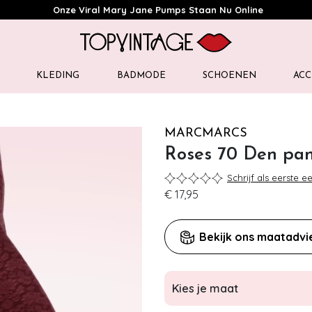
Onze Viral Mary Jane Pumps Staan Nu Online
KLEDING
BADMODE
SCHOENEN
ACC
MARCMARCS
Roses 70 Den pan
Schrijf als eerste e
€ 17,95
Bekijk ons maatadvi
Kies je maat