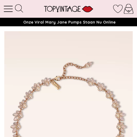
Onze Viral Mary Jane Pumps Staan Nu Online