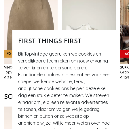
FIRST THINGS FIRST
Bij Topvintage gebruiken we cookies en
EXCLUSIEF
- 6
vergelijkbare technieken om jouw ervaring
te verfijnen en te personaliseren.
VINTAGE CHIC FOR TOPVINTAGE
TAMARIS
SURK
Topvintage exclusive ~ Edith Suede Look a lijn rok in tabakbruin
Terri Sneakers in gebroken wit
Functionele cookies zijn essentieel voor een
513
321
€ 39,95
€ 59,95
€ 109
soepel werkende website, terwijl
analytische cookies ons helpen deze elke
dag een stukje beter te maken. We streven
SOORTGELIJKE PRODUCTEN
ernaar om je alleen relevante advertenties
te tonen, daarom volgen we je gedrag
binnen en buiten onze website op
anonieme wijze. Wil je meer weten over hoe