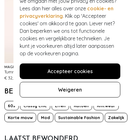
we omgaan met jouw privacy en cookies?
Lees dan hier alles over onze
cookie- en
privacyverklaring
. Klik op 'Accepteer
cookies' om akkoord te gaan. Liever niet?
Dan beperken we ons tot functionele
cookies en vergelijkbare technieken. Je
kunt je voorkeuren altijd later aanpassen
op de voorkeuren pagina.
MAGIC BODYFASHION
MAGIC BODYFASHION
Accepteer cookies
Tummy Shaper Lace Slip in Zwart
Dream Invisibles Slips 2-pack in rood
330
338
€ 32,95
€ 29,95
Weigeren
BEKIJK MEER VAN
60s
Classy chic
Effen
Katoen
Knitwear
Korte mouw
Mod
Sustainable Fashion
Zakelijk
LAATST BEWONDERD