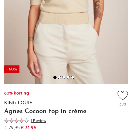
- 60%
60% korting
KING LOUIE
390
Agnes Cocoon top in crème
1 Review
€ 79,95
€ 31,95