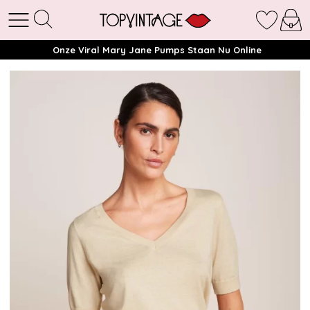
Onze Viral Mary Jane Pumps Staan Nu Online