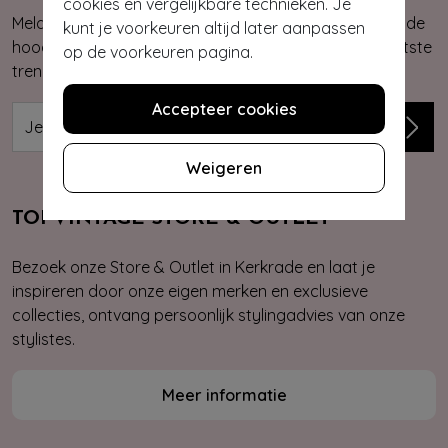
cookies en vergelijkbare technieken. Je
Meld je aan voor onze nieuwsbrief. Zo ben je altijd op de
kunt je voorkeuren altijd later aanpassen
hoogte van onze nieuwste & exclusieve collecties, laatste
op de voorkeuren pagina.
trends, kortingsacties en giveaways.
Accepteer cookies
Weigeren
TOPVINTAGE STORE & OUTLET
Bezoek onze Store & Outlet in Kerkrade en laat je
inspireren door onze eigen merken en exclusieve
collecties, ontvang persoonlijk stylingadvies van onze
stylistes.
Meer informatie