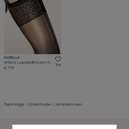
FIORELLA
Antera Luipaardkousen in zwart
136
€ 7,95
Topvintage
>
Ondermode
>
Jarretelkousen