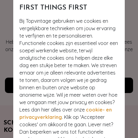
FIRST THINGS FIRST
Hey gorgeous
Bij Topvintage gebruiken we cookies en
vergelijkbare technieken om jouw ervaring
te verfijnen en te personaliseren.
Heb je vragen of heb je hulp nodig bij je bestelling? Lees
Functionele cookies zijn essentieel voor een
onze veelgestelde vragen of neem contact op met onze
soepel werkende website, terwijl
klantenservice. Wij helpen je graag!
analytische cookies ons helpen deze elke
dag een stukje beter te maken. We streven
WE ZIJN NU OPEN
ernaar om je alleen relevante advertenties
te tonen, daarom volgen we je gedrag
Klantenservice
binnen en buiten onze website op
anonieme wijze. Wil je meer weten over hoe
we omgaan met jouw privacy en cookies?
Lees dan hier alles over onze
cookie- en
privacyverklaring
. Klik op 'Accepteer
SCHRIJF JE NU IN & ONTVANG 10%
cookies' om akkoord te gaan. Liever niet?
KORTING
Dan beperken we ons tot functionele