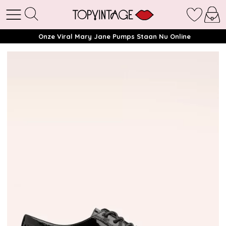
Onze Viral Mary Jane Pumps Staan Nu Online