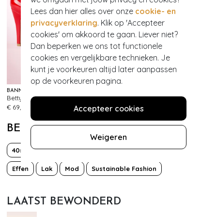
Lees dan hier alles over onze
cookie- en
privacyverklaring
. Klik op 'Accepteer
cookies' om akkoord te gaan. Liever niet?
Dan beperken we ons tot functionele
cookies en vergelijkbare technieken. Je
kunt je voorkeuren altijd later aanpassen
op de voorkeuren pagina.
BANNED RETRO
BANNED RETRO
Betty Pumps in rood
Mary Jane pumps in zwart en beige roze
653
999+
€ 69,95
€ 75,95
Accepteer cookies
BEKIJK MEER VAN
Weigeren
40s
50s
60s
Brogue
Classy chic
Effen
Lak
Mod
Sustainable Fashion
LAATST BEWONDERD