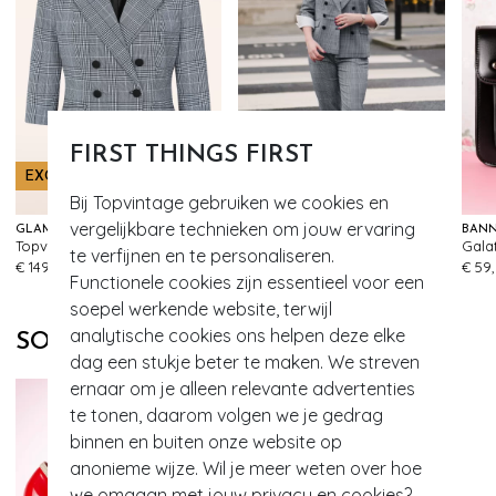
FIRST THINGS FIRST
EXCLUSIEF
EXCLUSIEF
Bij Topvintage gebruiken we cookies en
vergelijkbare technieken om jouw ervaring
GLAMOUR BUNNY BUSINESS BABE
GLAMOUR BUNNY BUSINESS BABE
BANN
Topvintage exclusive ~ Alexis Check blazer in zwart en wit
Topvintage exclusive ~ Lena Lynn Check pantalon in zwart en wit
te verfijnen en te personaliseren.
88
92
€ 149,95
€ 89,95
€ 59
Functionele cookies zijn essentieel voor een
soepel werkende website, terwijl
analytische cookies ons helpen deze elke
SOORTGELIJKE PRODUCTEN
dag een stukje beter te maken. We streven
ernaar om je alleen relevante advertenties
te tonen, daarom volgen we je gedrag
binnen en buiten onze website op
anonieme wijze. Wil je meer weten over hoe
we omgaan met jouw privacy en cookies?