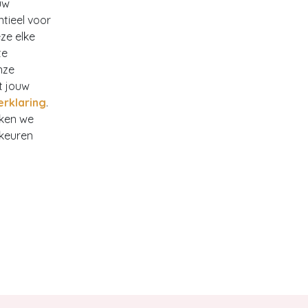
uw
ntieel voor
ze elke
te
nze
t jouw
erklaring
.
rken we
rkeuren