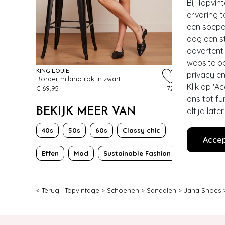
Bij Topvin
ervaring t
een soepel
dag een st
EXCLUSI
advertent
website o
KING LOUIE
GLAMOUR B
privacy en
Border milano rok in zwart
Diadora Tra
Klik op 'A
€ 69,95
72
€ 129,95
ons tot fu
altijd lat
BEKIJK MEER VAN
40s
50s
60s
Classy chic
Accep
Effen
Mod
Sustainable Fashion
Zakelijk
< Terug
|
Topvintage
>
Schoenen
>
Sandalen
>
Jana Shoes