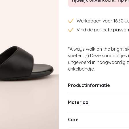
Tijdelijk uitverkocht: Tip Mi
Werkdagen voor 16.30 uu
Vind de perfecte pasvor
''Always walk on the bright sid
voeten! ;-) Deze sandaaltje
uitgevoerd in hoogwaardig z
enkelbandje.
Productinformatie
Materiaal
Care