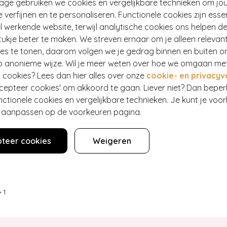
tage gebruiken we cookies en vergelijkbare technieken om jo
e verfijnen en te personaliseren. Functionele cookies zijn esse
 werkende website, terwijl analytische cookies ons helpen de
ukje beter te maken. We streven ernaar om je alleen relevan
EF
ies te tonen, daarom volgen we je gedrag binnen en buiten o
p anonieme wijze. Wil je meer weten over hoe we omgaan me
UNNY BUSINESS BABE
 cookies? Lees dan hier alles over onze
cookie- en privacyv
vel Blazer in Black
ccepteer cookies' om akkoord te gaan. Liever niet? Dan bepe
280
nctionele cookies en vergelijkbare technieken. Je kunt je voo
er aanpassen op de voorkeuren pagina.
teer cookies
Weigeren
>
1