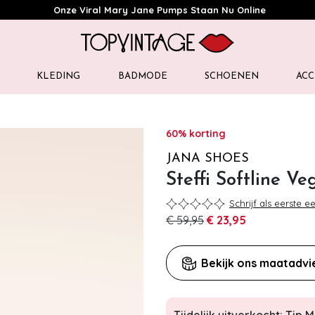
Onze Viral Mary Jane Pumps Staan Nu Online
KLEDING
BADMODE
SCHOENEN
ACC
60% korting
JANA SHOES
Steffi Softline Ve
Schrijf als eerste e
€ 59,95
€ 23,95
Bekijk ons maatadvi