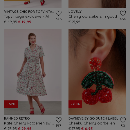
VINTAGE CHIC FOR TOPVINTAGE
LOVELY
Topvintage exclusive ~ Ally Cherry swing rok in zwart
Cherry oorstekers in goud
346
434
€ 49,95
€ 19,95
€ 21,95
- 61%
- 61%
BANNED RETRO
DAY&EVE BY GO DUTCH LABEL
Kate Cherry katoenen swing jurk in crème
Cheeky Cherry oorbellen
197
30
€ 75,95
€ 29,95
€ 17,95
€ 6,95