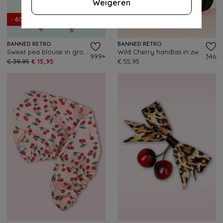
Weigeren
- 60%
BANNED RETRO
BANNED RETRO
Sweet pea blouse in groen
Wild Cherry handtas in zwart
999+
346
€ 39,95
€ 15,95
€ 55,95