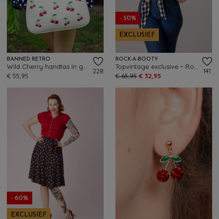
- 50%
EXCLUSIEF
BANNED RETRO
ROCK-A-BOOTY
Wild Cherry handtas in gebroken wit
Topvintage exclusive ~ Roxy check blouse in zwart en wit
228
141
€ 55,95
€ 65,95
€ 32,95
- 60%
EXCLUSIEF