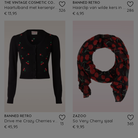
THE VINTAGE COSMETIC COMPANY
BANNED RETRO
Haartulband met kersenprint in roze
Haarclip van wilde kers in luipaardmotief
326
286
€ 13,95
€ 6,95
BANNED RETRO
ZAZOO
Drive me Crazy Cherries vest in zwart
So Very Cherry sjaal
13
365
€ 45,95
€ 9,95