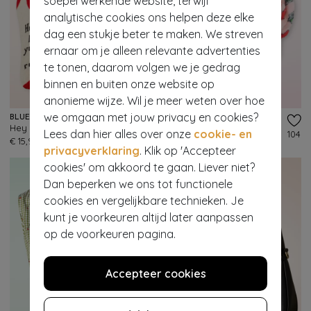
soepel werkende website, terwijl
analytische cookies ons helpen deze elke
dag een stukje beter te maken. We streven
ernaar om je alleen relevante advertenties
te tonen, daarom volgen we je gedrag
binnen en buiten onze website op
anonieme wijze. Wil je meer weten over hoe
we omgaan met jouw privacy en cookies?
BLUE Q
THE VINTAGE COSMETIC COMPANY
Hey Girl! enkelsokken
Cherry Make-Up haarband in roze
Lees dan hier alles over onze
cookie- en
226
104
€ 15,95
€ 10,95
privacyverklaring
. Klik op 'Accepteer
cookies' om akkoord te gaan. Liever niet?
Dan beperken we ons tot functionele
cookies en vergelijkbare technieken. Je
kunt je voorkeuren altijd later aanpassen
op de voorkeuren pagina.
Accepteer cookies