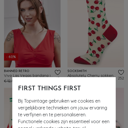
- 62%
BANNED RETRO
SOCKSMITH
Viva Las Vegas bandana in roze
Absolutely Cherry sokken in crème en rood
43
252
€ 12,95
€ 4,95
€ 11,95
FIRST THINGS FIRST
Bij Topvintage gebruiken we cookies en
vergelijkbare technieken om jouw ervaring
te verfijnen en te personaliseren.
Functionele cookies zijn essentieel voor een