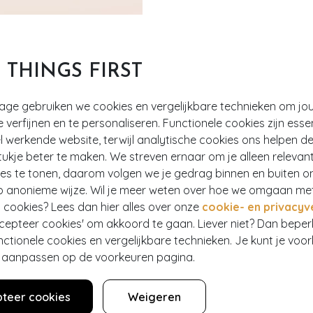
T THINGS FIRST
tage gebruiken we cookies en vergelijkbare technieken om jo
e verfijnen en te personaliseren. Functionele cookies zijn esse
 werkende website, terwijl analytische cookies ons helpen de
rstwilder
>
1
ukje beter te maken. We streven ernaar om je alleen relevan
ies te tonen, daarom volgen we je gedrag binnen en buiten o
p anonieme wijze. Wil je meer weten over hoe we omgaan me
 cookies? Lees dan hier alles over onze
cookie- en privacyv
ccepteer cookies' om akkoord te gaan. Liever niet? Dan bepe
nctionele cookies en vergelijkbare technieken. Je kunt je voo
Hey gorgeous
er aanpassen op de voorkeuren pagina.
teer cookies
Weigeren
estelling? Lees onze veelgestelde vragen of neem contact op m