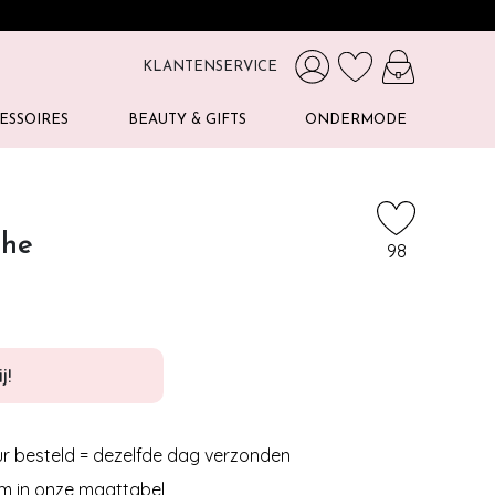
KLANTENSERVICE
ESSOIRES
BEAUTY & GIFTS
ONDERMODE
che
98
j!
r besteld = dezelfde dag verzonden
m in onze maattabel