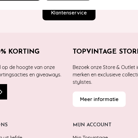
Klantenservice
0% KORTING
TOPVINTAGE STOR
jd op de hoogte van onze
Bezoek onze Store & Outlet i
kortingsacties en giveaways.
merken en exclusieve collect
stylistes.
Meer informatie
ONS
MIJN ACCOUNT
 uit liefde
Mijn Topvintage