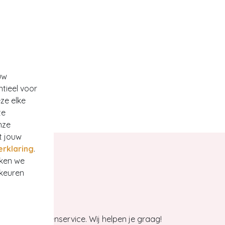
uw
ntieel voor
ze elke
te
nze
t jouw
erklaring
.
rken we
rkeuren
et onze klantenservice. Wij helpen je graag!