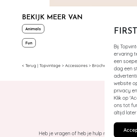
BEKIJK MEER VAN
Animals
FIRS
Fun
Bij Topvin
ervaring t
een soepel
< Terug
|
Topvintage
>
Accessoires
>
Broches
>
Sieraden
>
E
dag een st
advertent
website o
privacy en
Klik op 'A
ons tot fu
altijd lat
Accep
Heb je vragen of heb je hulp nodig bij je b