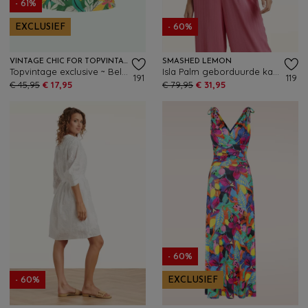
- 61%
EXCLUSIEF
- 60%
VINTAGE CHIC FOR TOPVINTAGE
SMASHED LEMON
Topvintage exclusive ~ Belinda Paradise Off-Shoulder top in groen en multi
Isla Palm geborduurde katoenen blouse in wit
191
119
€ 45,95
€ 17,95
€ 79,95
€ 31,95
- 60%
- 60%
EXCLUSIEF