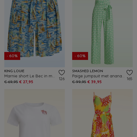
- 60%
- 60%
KING LOUIE
SMASHED LEMON
Marnie short Le Bec in maanlicht blauw
Paige jumpsuit met ananas print in groen
126
165
€ 69,95
€ 27,95
€ 99,95
€ 39,95