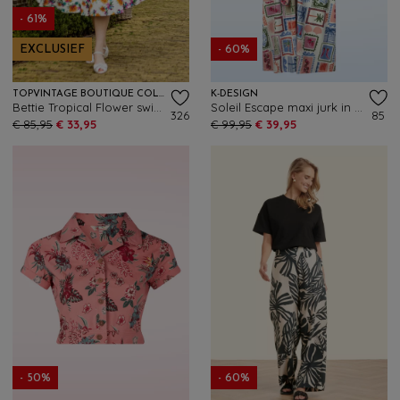
- 61%
EXCLUSIEF
- 60%
TOPVINTAGE BOUTIQUE COLLECTION
K-DESIGN
Bettie Tropical Flower swing jurk in wit en multi
Soleil Escape maxi jurk in multi
326
85
€ 85,95
€ 33,95
€ 99,95
€ 39,95
- 50%
- 60%