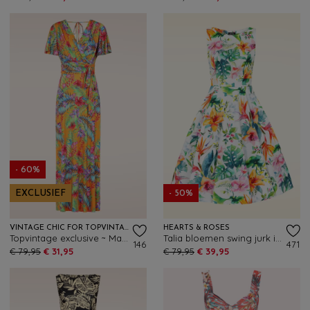
- 60%
EXCLUSIEF
- 50%
VINTAGE CHIC FOR TOPVINTAGE
HEARTS & ROSES
Topvintage exclusive ~ Malia Tropical maxi jurk in geel en multi
Talia bloemen swing jurk in wit
146
471
€ 79,95
€ 31,95
€ 79,95
€ 39,95