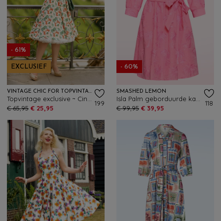
- 61%
EXCLUSIEF
- 60%
VINTAGE CHIC FOR TOPVINTAGE
SMASHED LEMON
Topvintage exclusive ~ Cindi Flower Tiger swing jurk in gebroken wit
Isla Palm geborduurde katoenen jurk in roze
199
118
€ 65,95
€ 25,95
€ 99,95
€ 39,95