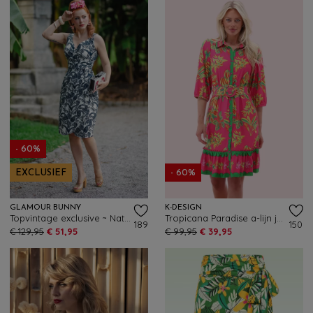
- 60%
EXCLUSIEF
- 60%
GLAMOUR BUNNY
K-DESIGN
Topvintage exclusive ~ Natalia Tropical pencil jurk in wit en navy
Tropicana Paradise a-lijn jurk in neonroze en multi
189
150
€ 129,95
€ 51,95
€ 99,95
€ 39,95