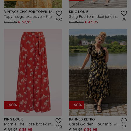
VINTAGE CHIC FOR TOPVINTAGE
KING LOUIE
Topvintage exclusive ~ Kiana Tropical swing jurk in mosterdgeel
Sally Puerto midaxi jurk in strong blauw
432
98
€ 75,95
€ 37,95
€ 109,95
€ 43,95
- 60%
- 60%
KING LOUIE
BANNED RETRO
Marnie The Haze broek in summer fig
Carol Golden Hour midi wikkeljurk in zwart
200
213
€ 89,95
€ 35,95
€ 99,95
€ 39,95