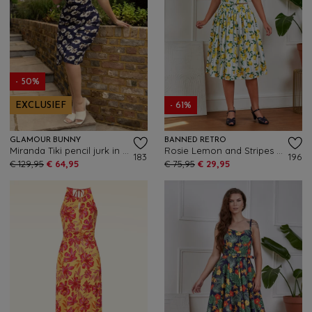
- 50%
EXCLUSIEF
- 61%
GLAMOUR BUNNY
BANNED RETRO
Miranda Tiki pencil jurk in blauw met witte bloemen
Rosie Lemon and Stripes katoenen swing rok in wit
183
196
€ 129,95
€ 64,95
€ 75,95
€ 29,95