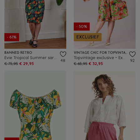
- 50%
- 61%
EXCLUSIEF
BANNED RETRO
VINTAGE CHIC FOR TOPVINTAGE
Evie Tropical Summer sarong jurk in marineblauw en multi
Topvintage exclusive ~ Exotic Bloom swing jurk in roze en multi
48
92
€ 75,95
€ 29,95
€ 65,95
€ 32,95