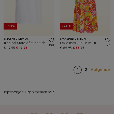
- 60%
- 60%
SMASHED LEMON
SMASHED LEMON
Tropical State of Mind t-shirt in wit
Lexie maxi jurk in multi
108
173
€ 49,95
€ 19,95
€ 89,95
€ 35,95
2
Volgende
1
Topvintage
>
Eigen merken sale