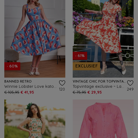
- 61%
- 60%
EXCLUSIEF
BANNED RETRO
VINTAGE CHIC FOR TOPVINTAGE
Winnie Lobster Love katoenen swing jurk in blauw
Topvintage exclusive ~ Layla hibiscus cross over jurk in oranje
120
249
€ 105,95
€ 41,95
€ 75,95
€ 29,95