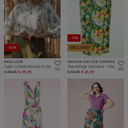
- 51%
- 60%
EXCLUSIEF
KING LOUIE
VINTAGE CHIC FOR TOPVINTAGE
Cybil Colada blouse in ice cream
Topvintage exclusive ~ Isla Paradise wikkelrok in groen en multi
125
253
€ 89,95
€ 35,95
€ 54,95
€ 26,95