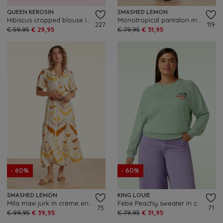
QUEEN KEROSIN
SMASHED LEMON
Hibiscus cropped blouse in roze
Monotropical pantalon met wijde pijpen in gebroken wit en zwart
227
119
€ 59,95
€ 29,95
€ 79,95
€ 31,95
- 60%
- 60%
SMASHED LEMON
KING LOUIE
Mila maxi jurk in crème en geel
Febe Peachy sweater in cameo groen
75
71
€ 99,95
€ 39,95
€ 79,95
€ 31,95