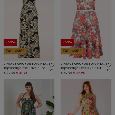
- 60%
- 60%
EXCLUSIEF
EXCLUSIEF
VINTAGE CHIC FOR TOPVINTAGE
VINTAGE CHIC FOR TOPVINTAGE
Topvintage exclusive ~ Tori Tropical Leaves jumpsuit in zwart
Topvintage Exclusive ~ Rita Tropical swing jurk in koraal
215
131
€ 79,95
€ 31,95
€ 69,95
€ 27,95