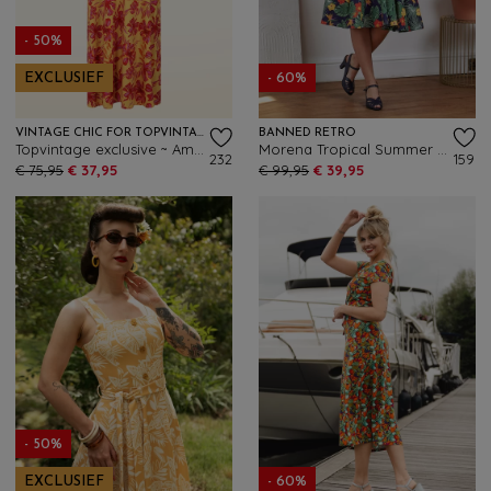
- 50%
EXCLUSIEF
- 60%
VINTAGE CHIC FOR TOPVINTAGE
BANNED RETRO
Topvintage exclusive ~ Amara Tropical Flower maxi jurk in geel
Morena Tropical Summer swing jurk in marineblauw en multi
232
159
€ 75,95
€ 37,95
€ 99,95
€ 39,95
- 50%
EXCLUSIEF
- 60%