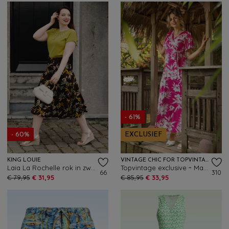
- 61%
- 60%
EXCLUSIEF
KING LOUIE
VINTAGE CHIC FOR TOPVINTAGE
Laia La Rochelle rok in zwart
Topvintage exclusive ~ Malia Tropical maxi jurk in wit en fuchsia
66
310
€ 79,95
€ 31,95
€ 85,95
€ 33,95