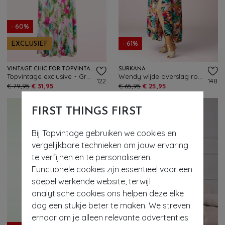
- 60%
EXCLUSIEF
- 61%
VINTAGE CHIC FOR TOPVINTAGE
SURKANA
Topvintage exclusive ~ Grecian Tropical Parrot maxi jurk in roze en multi
Wendy wijde overslag rok in multi
122
148
€ 79,95
€ 31,95
€ 65,95
€ 25,95
FIRST THINGS FIRST
Bij Topvintage gebruiken we cookies en
vergelijkbare technieken om jouw ervaring
te verfijnen en te personaliseren.
Functionele cookies zijn essentieel voor een
soepel werkende website, terwijl
analytische cookies ons helpen deze elke
dag een stukje beter te maken. We streven
ernaar om je alleen relevante advertenties