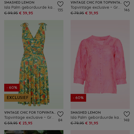
SMASHED LEMON
VINTAGE CHIC FOR TOPVINTAGE
Isla Palm geborduurde katoenen jurk in wit
Topvintage exclusive ~ Grecian Tropical maxi jurk in multi
135
146
€ 99,95
€ 39,95
€ 79,95
€ 31,95
- 60%
EXCLUSIEF
- 60%
VINTAGE CHIC FOR TOPVINTAGE
SMASHED LEMON
Topvintage exclusive ~ Grecian tropical jurk in groen en geel
Isla Palm geborduurde katoenen blouse in roze
84
148
€ 59,95
€ 23,95
€ 79,95
€ 31,95