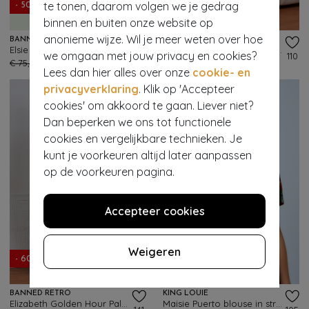
te tonen, daarom volgen we je gedrag
- 50%
- 60%
binnen en buiten onze website op
anonieme wijze. Wil je meer weten over hoe
BANNED RETRO
BANNED RETRO
Elsie Tropical Tiare playsuit in groen
Kate tonal tropic jurk in bruin
we omgaan met jouw privacy en cookies?
473
110
€ 75,95
€ 37,95
€ 79,95
€ 31,95
Lees dan hier alles over onze
cookie- en
privacyverklaring
. Klik op 'Accepteer
cookies' om akkoord te gaan. Liever niet?
Dan beperken we ons tot functionele
cookies en vergelijkbare technieken. Je
kunt je voorkeuren altijd later aanpassen
op de voorkeuren pagina.
Accepteer cookies
Weigeren
- 60%
- 60%
BANNED RETRO
KING LOUIE
Elizabeth Golden Hour Palazzo Trousers in Black
Maisie Puerto blouse in strong blauw