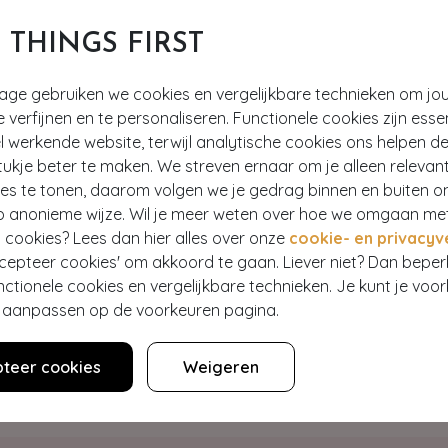
T THINGS FIRST
tage gebruiken we cookies en vergelijkbare technieken om jo
e verfijnen en te personaliseren. Functionele cookies zijn esse
 werkende website, terwijl analytische cookies ons helpen de
ukje beter te maken. We streven ernaar om je alleen relevan
ies te tonen, daarom volgen we je gedrag binnen en buiten o
Hey gorgeous
p anonieme wijze. Wil je meer weten over hoe we omgaan me
 cookies? Lees dan hier alles over onze
cookie- en privacyv
ccepteer cookies' om akkoord te gaan. Liever niet? Dan bepe
estelling? Lees onze veelgestelde vragen of neem contact op m
nctionele cookies en vergelijkbare technieken. Je kunt je voo
er aanpassen op de voorkeuren pagina.
WE ZIJN NU OPEN
teer cookies
Weigeren
Klantenservice