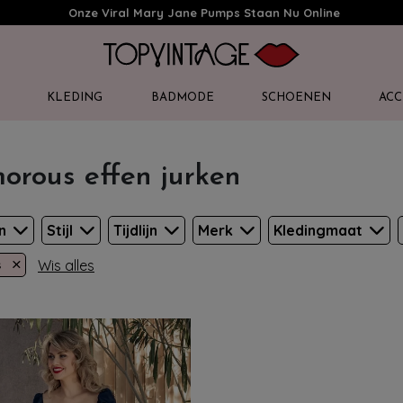
Onze Viral Mary Jane Pumps Staan Nu Online
KLEDING
BADMODE
SCHOENEN
ACC
orous effen jurken
en
Stijl
Tijdlijn
Merk
Kledingmaat
×
Wis alles
s