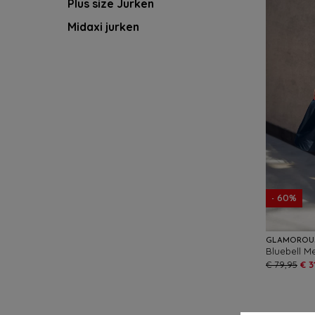
Plus size Jurken
Midaxi jurken
- 60%
GLAMOROU
€ 79,95
€ 3