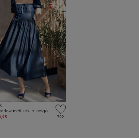
S
Bluebell Meadow midi jurk in indigo blauw
1,95
392