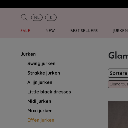
NL
€
SALE
NEW
BEST SELLERS
JURKEN
Jurken
Glam
Swing jurken
Strakke jurken
Sorter
A lijn jurken
Glamorou
Little black dresses
Midi jurken
Maxi jurken
Effen jurken