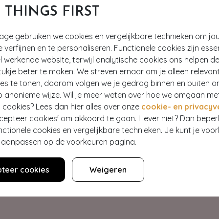
T THINGS FIRST
tage gebruiken we cookies en vergelijkbare technieken om jo
e verfijnen en te personaliseren. Functionele cookies zijn esse
 werkende website, terwijl analytische cookies ons helpen de
ukje beter te maken. We streven ernaar om je alleen relevan
ies te tonen, daarom volgen we je gedrag binnen en buiten o
p anonieme wijze. Wil je meer weten over hoe we omgaan me
Hey gorgeous
 cookies? Lees dan hier alles over onze
cookie- en privacyv
ccepteer cookies' om akkoord te gaan. Liever niet? Dan bepe
nctionele cookies en vergelijkbare technieken. Je kunt je voo
estelling? Lees onze veelgestelde vragen of neem contact op m
er aanpassen op de voorkeuren pagina.
Klantenservice
teer cookies
Weigeren