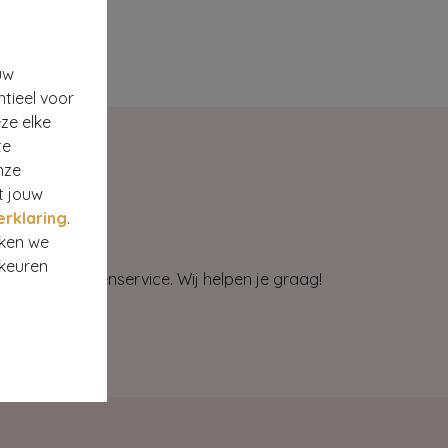
uw
ntieel voor
ze elke
te
nze
t jouw
erklaring
.
rken we
rkeuren
et onze klantenservice. Wij helpen je graag!