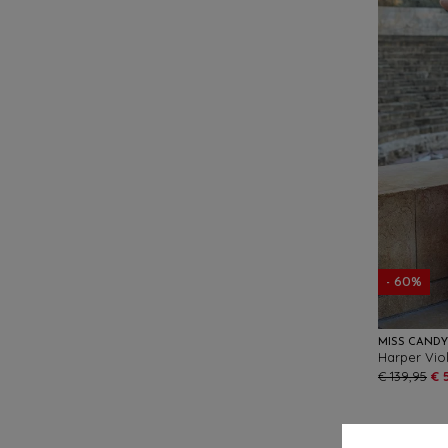
- 60%
MISS CAND
€ 139,95
€ 