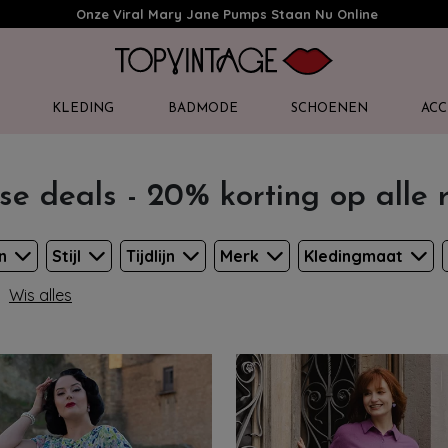
Onze Viral Mary Jane Pumps Staan Nu Online
KLEDING
BADMODE
SCHOENEN
ACC
se deals - 20% korting op alle
en
Stijl
Tijdlijn
Merk
Kledingmaat
Wis alles