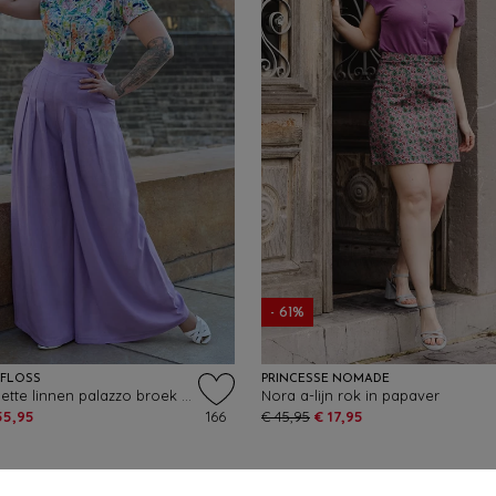
- 61%
YFLOSS
PRINCESSE NOMADE
Harper Violette linnen palazzo broek in paars
Nora a-lijn rok in papaver
55,95
166
€ 45,95
€ 17,95