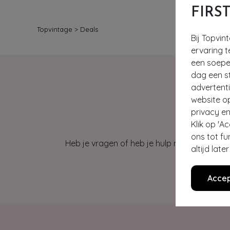
FIRS
Topvintage
>
Deals
Bij Topvin
ervaring t
een soepel
dag een st
advertent
website o
privacy en
Klik op 'A
ons tot fu
Heb je vragen of heb je hulp nodig bij je b
altijd lat
Accep