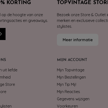
0% KORTING
TOPVINTAGE STOR
jd op de hoogte van onze
Bezoek onze Store & Outlet i
kortingsacties en giveaways.
merken en exclusieve collect
stylistes.
Meer informatie
ONS
MIJN ACCOUNT
 uit liefde
Mijn Topvintage
mheid
Mijn Bestellingen
ge Store
Mijn Tip Mij!
tore
Mijn Reacties
Gegevens wijzigen
ylisten
Voorkeuren