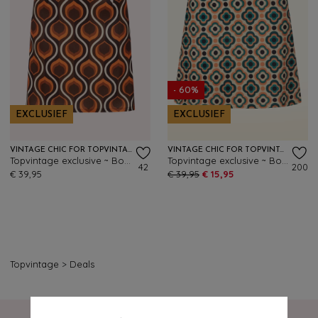
- 60%
EXCLUSIEF
EXCLUSIEF
VINTAGE CHIC FOR TOPVINTAGE
VINTAGE CHIC FOR TOPVINTAGE
Topvintage exclusive ~ Bobby Retro rokje in oranje
Topvintage exclusive ~ Bobby Retro rok in donker teal en oranje
42
200
€ 39,95
€ 39,95
€ 15,95
Topvintage
>
Deals