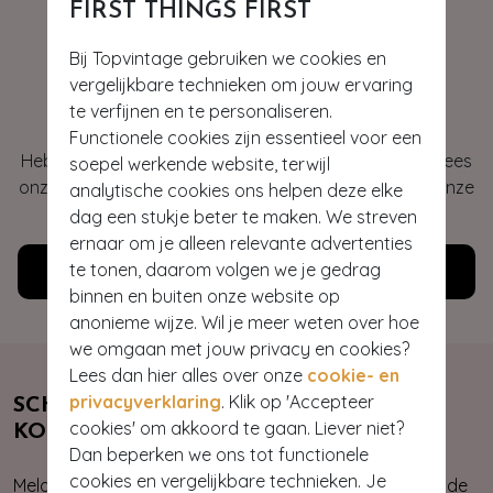
FIRST THINGS FIRST
Bij Topvintage gebruiken we cookies en
vergelijkbare technieken om jouw ervaring
Hey gorgeous
te verfijnen en te personaliseren.
Functionele cookies zijn essentieel voor een
Heb je vragen of heb je hulp nodig bij je bestelling? Lees
soepel werkende website, terwijl
onze veelgestelde vragen of neem contact op met onze
analytische cookies ons helpen deze elke
klantenservice. Wij helpen je graag!
dag een stukje beter te maken. We streven
ernaar om je alleen relevante advertenties
te tonen, daarom volgen we je gedrag
Klantenservice
binnen en buiten onze website op
anonieme wijze. Wil je meer weten over hoe
we omgaan met jouw privacy en cookies?
Lees dan hier alles over onze
cookie- en
privacyverklaring
. Klik op 'Accepteer
SCHRIJF JE NU IN & ONTVANG 10%
cookies' om akkoord te gaan. Liever niet?
KORTING
Dan beperken we ons tot functionele
cookies en vergelijkbare technieken. Je
Meld je aan voor onze nieuwsbrief. Zo ben je altijd op de