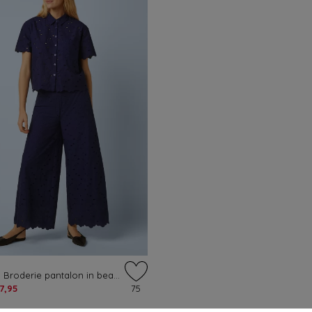
Ethel Brava Broderie pantalon in beacon blauw
7,95
75