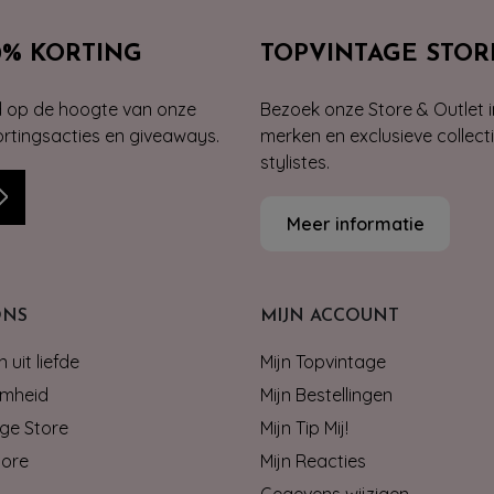
0% KORTING
TOPVINTAGE STOR
jd op de hoogte van onze
Bezoek onze Store & Outlet i
kortingsacties en giveaways.
merken en exclusieve collect
stylistes.
Meer informatie
ONS
MIJN ACCOUNT
 uit liefde
Mijn Topvintage
mheid
Mijn Bestellingen
ge Store
Mijn Tip Mij!
tore
Mijn Reacties
Gegevens wijzigen