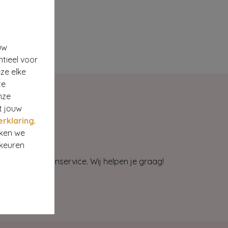
uw
ntieel voor
ze elke
te
nze
t jouw
erklaring
.
rken we
rkeuren
et onze klantenservice. Wij helpen je graag!