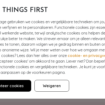
T THINGS FIRST
tage gebruiken we cookies en vergelijkbare technieken om jo
e verfijnen en te personaliseren. Functionele cookies zijn esse
 werkende website, terwijl analytische cookies ons helpen de
ukje beter te maken. We streven ernaar om je alleen relevan
ies te tonen, daarom volgen we je gedrag binnen en buiten o
p anonieme wijze. Wil je meer weten over hoe we omgaan me
 cookies? Lees dan hier alles over onze
cookie- en privacyv
Hey gorgeous
ccepteer cookies' om akkoord te gaan. Liever niet? Dan bepe
nctionele cookies en vergelijkbare technieken. Je kunt je voo
er aanpassen op de voorkeuren pagina.
estelling? Lees onze veelgestelde vragen of neem contact op m
teer cookies
Weigeren
Klantenservice