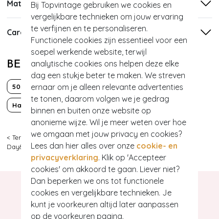
Materiaal
Bij Topvintage gebruiken we cookies en
vergelijkbare technieken om jouw ervaring
te verfijnen en te personaliseren.
Care
Functionele cookies zijn essentieel voor een
soepel werkende website, terwijl
analytische cookies ons helpen deze elke
BEKIJK MEER VAN
dag een stukje beter te maken. We streven
ernaar om je alleen relevante advertenties
50s
60s
70s
Classy chic
te tonen, daarom volgen we je gedrag
Hartjes
Strass
Valentijn
binnen en buiten onze website op
anonieme wijze. Wil je meer weten over hoe
we omgaan met jouw privacy en cookies?
< Terug
|
Topvintage
>
Accessoires
>
Oorbellen
>
Sieraden
>
Lees dan hier alles over onze
cookie- en
Day&Eve by Go Dutch Label
>
1
privacyverklaring
. Klik op 'Accepteer
cookies' om akkoord te gaan. Liever niet?
Dan beperken we ons tot functionele
cookies en vergelijkbare technieken. Je
kunt je voorkeuren altijd later aanpassen
op de voorkeuren pagina.