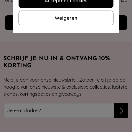
onze veelgestelde vragen of neem contact op met onze
Accepteer cookies
klantenservice. Wij helpen je graag!
Weigeren
Klantenservice
SCHRIJF JE NU IN & ONTVANG 10%
KORTING
Meld je aan voor onze nieuwsbrief. Zo ben je altijd op de
hoogte van onze nieuwste & exclusieve collecties, laatste
trends, kortingsacties en giveaways.