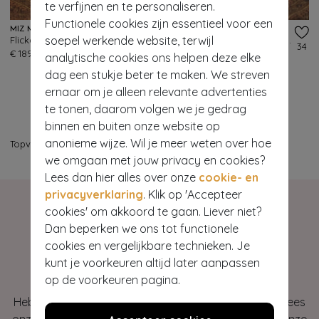
te verfijnen en te personaliseren.
Functionele cookies zijn essentieel voor een
MIZ MOOZ
MIZ MOOZ
soepel werkende website, terwijl
Flicka lederen enkellaarsjes in zwart
Fido lederen enkellaarsjes in donker denim
844
34
€ 189,95
€ 199,95
analytische cookies ons helpen deze elke
dag een stukje beter te maken. We streven
ernaar om je alleen relevante advertenties
te tonen, daarom volgen we je gedrag
binnen en buiten onze website op
anonieme wijze. Wil je meer weten over hoe
Topvintage
>
Schoenen
>
Booties & Laarzen
we omgaan met jouw privacy en cookies?
Lees dan hier alles over onze
cookie- en
privacyverklaring
. Klik op 'Accepteer
cookies' om akkoord te gaan. Liever niet?
Dan beperken we ons tot functionele
cookies en vergelijkbare technieken. Je
Hey gorgeous
kunt je voorkeuren altijd later aanpassen
op de voorkeuren pagina.
Heb je vragen of heb je hulp nodig bij je bestelling? Lees