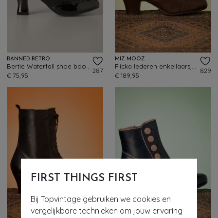
BANNED RETRO
MIZ MOOZ
Bertie Waterfall shoe booties in zwart
Flicka lederen enkellaarsjes in bruin
287
829
€ 75,95
€ 189,95
FIRST THINGS FIRST
Bij Topvintage gebruiken we cookies en
vergelijkbare technieken om jouw ervaring