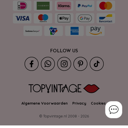
FOLLOW US
Algemene Voorwaarden
Privacy
Cookies
© Topvintage.nl 2008 -
2026