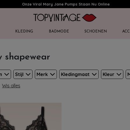
Onze Viral Mary Jane Pumps Staan Nu Online
KLEDING
BADMODE
SCHOENEN
ACC
y shapewear
en
Stijl
Merk
Kledingmaat
Kleur
M
Wis alles