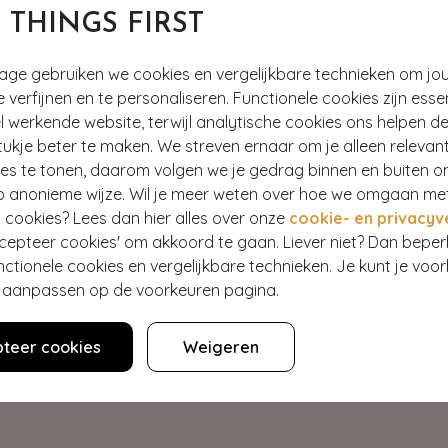
T THINGS FIRST
tage gebruiken we cookies en vergelijkbare technieken om jo
e verfijnen en te personaliseren. Functionele cookies zijn esse
 werkende website, terwijl analytische cookies ons helpen de
ukje beter te maken. We streven ernaar om je alleen relevan
ies te tonen, daarom volgen we je gedrag binnen en buiten o
p anonieme wijze. Wil je meer weten over hoe we omgaan me
Hey gorgeous
 cookies? Lees dan hier alles over onze
cookie- en privacyv
ccepteer cookies' om akkoord te gaan. Liever niet? Dan bepe
nctionele cookies en vergelijkbare technieken. Je kunt je voo
estelling? Lees onze veelgestelde vragen of neem contact op m
er aanpassen op de voorkeuren pagina.
Klantenservice
teer cookies
Weigeren