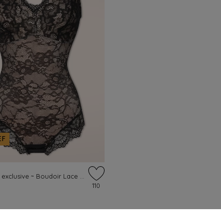
EF
Topvintage exclusive ~ Boudoir Lace Shaping bodysuit in zwart
110