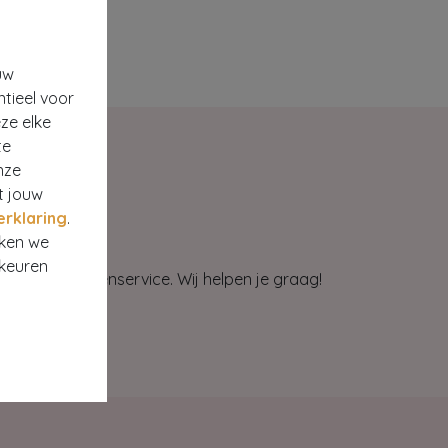
uw
ntieel voor
ze elke
te
nze
t jouw
erklaring
.
rken we
rkeuren
et onze klantenservice. Wij helpen je graag!