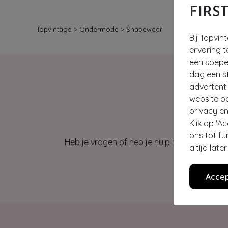
FIRS
Topvintage
>
Ondermode
>
Shapewear
Bij Topvin
ervaring t
een soepel
dag een st
advertent
website o
privacy en
Klik op 'A
ons tot fu
Heb je vragen of heb je hulp nodig bij je b
altijd lat
Accep