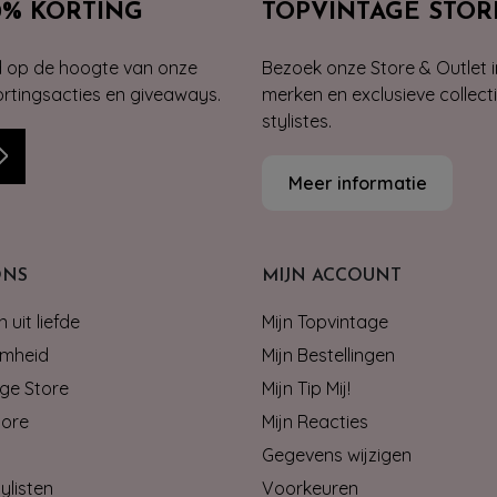
0% KORTING
TOPVINTAGE STOR
jd op de hoogte van onze
Bezoek onze Store & Outlet i
kortingsacties en giveaways.
merken en exclusieve collect
stylistes.
Meer informatie
ONS
MIJN ACCOUNT
 uit liefde
Mijn Topvintage
mheid
Mijn Bestellingen
ge Store
Mijn Tip Mij!
tore
Mijn Reacties
Gegevens wijzigen
ylisten
Voorkeuren