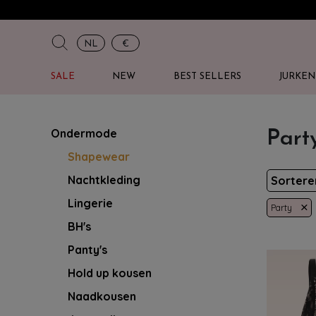
NL
€
SALE
NEW
BEST SELLERS
JURKEN
Ondermode
Part
Shapewear
Nachtkleding
Sorter
Lingerie
×
Party
BH's
Panty's
Hold up kousen
Naadkousen