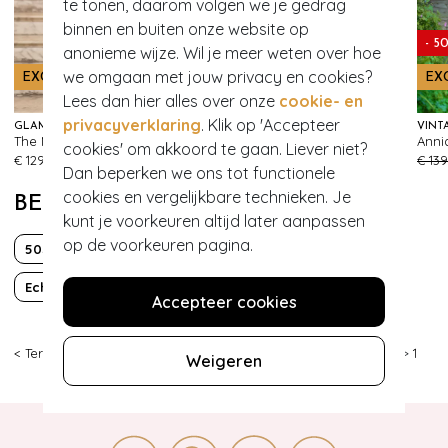
te tonen, daarom volgen we je gedrag
binnen en buiten onze website op
- 60%
- 5
anonieme wijze. Wil je meer weten over hoe
we omgaan met jouw privacy en cookies?
EXCLUSIEF
EXCLUSIEF
EX
Lees dan hier alles over onze
cookie- en
privacyverklaring
. Klik op 'Accepteer
GLAMOUR BUNNY
TOPVINTAGE BOUTIQUE COLLECTION
VINT
The Moira Satin pencil jurk in gebroken wit
Bette swing jurk in wit
cookies' om akkoord te gaan. Liever niet?
275
437
€ 129,95
€ 119,95
€ 47,95
€ 139
Dan beperken we ons tot functionele
cookies en vergelijkbare technieken. Je
BEKIJK MEER VAN
kunt je voorkeuren altijd later aanpassen
op de voorkeuren pagina.
50s
60s
Bruid
Classy chic
Echt leder
Grease
Peeptoe
Strik
Accepteer cookies
< Terug
|
Topvintage
>
Schoenen
>
Ballerina's
>
Charlie Stone
>
1
Weigeren