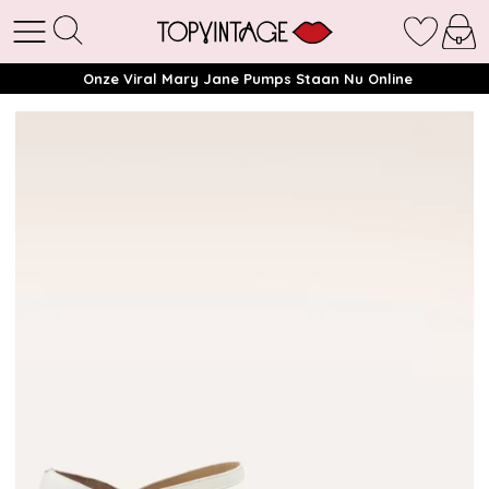
Onze Viral Mary Jane Pumps Staan Nu Online