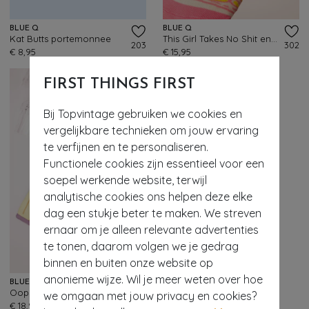
BLUE Q
BLUE Q
Kat Butts portemonnee
This Girl Takes No Shit enkel sokken
203
302
€ 8,95
€ 15,95
FIRST THINGS FIRST
Bij Topvintage gebruiken we cookies en
vergelijkbare technieken om jouw ervaring
te verfijnen en te personaliseren.
Functionele cookies zijn essentieel voor een
soepel werkende website, terwijl
analytische cookies ons helpen deze elke
dag een stukje beter te maken. We streven
ernaar om je alleen relevante advertenties
te tonen, daarom volgen we je gedrag
binnen en buiten onze website op
anonieme wijze. Wil je meer weten over hoe
BLUE Q
Oops, I'm Drunk ovenwant
we omgaan met jouw privacy en cookies?
287
€ 18,95