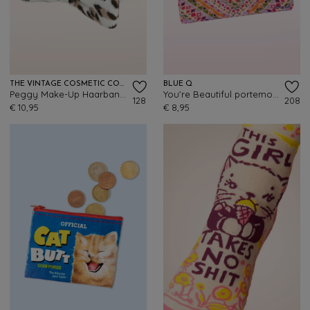
THE VINTAGE COSMETIC COMPANY
BLUE Q
Peggy Make-Up Haarband in Luipaard
You're Beautiful portemonnee
128
208
€ 10,95
€ 8,95