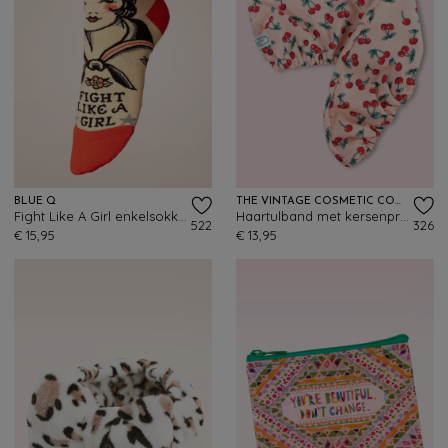
BLUE Q
THE VINTAGE COSMETIC COMPANY
Fight Like A Girl enkelsokken
Haartulband met kersenprint in roze
522
326
€ 15,95
€ 13,95