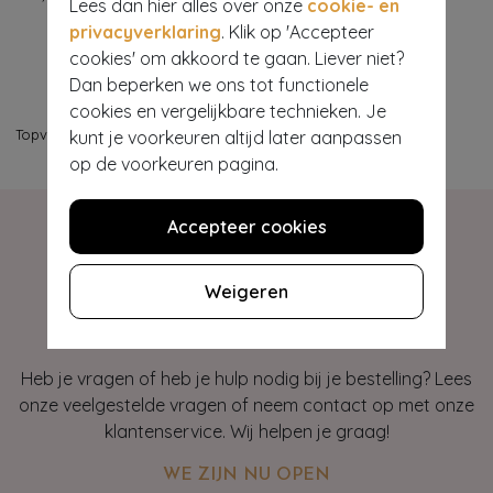
Lees dan hier alles over onze
cookie- en
privacyverklaring
. Klik op 'Accepteer
cookies' om akkoord te gaan. Liever niet?
Dan beperken we ons tot functionele
cookies en vergelijkbare technieken. Je
Topvintage
>
Beauty & Gifts
kunt je voorkeuren altijd later aanpassen
op de voorkeuren pagina.
Accepteer cookies
Weigeren
Hey gorgeous
Heb je vragen of heb je hulp nodig bij je bestelling? Lees
onze veelgestelde vragen of neem contact op met onze
klantenservice. Wij helpen je graag!
WE ZIJN NU OPEN