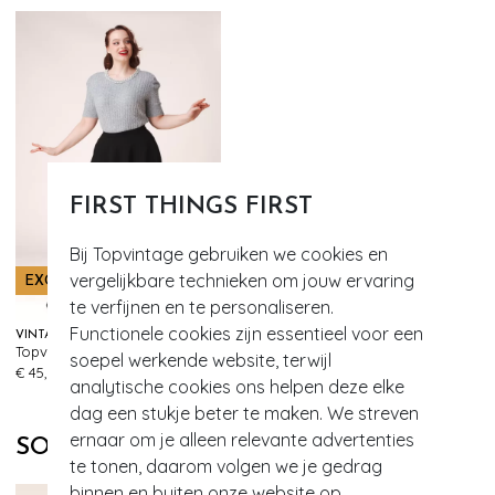
FIRST THINGS FIRST
Bij Topvintage gebruiken we cookies en
vergelijkbare technieken om jouw ervaring
EXCLUSIEF
te verfijnen en te personaliseren.
Functionele cookies zijn essentieel voor een
VINTAGE CHIC FOR TOPVINTAGE
Topvintage exclusive ~ Sheila swingrok in zwart
soepel werkende website, terwijl
999+
€ 45,95
analytische cookies ons helpen deze elke
dag een stukje beter te maken. We streven
ernaar om je alleen relevante advertenties
SOORTGELIJKE PRODUCTEN
te tonen, daarom volgen we je gedrag
binnen en buiten onze website op