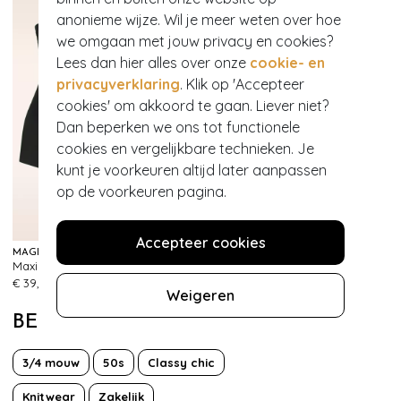
anonieme wijze. Wil je meer weten over hoe
we omgaan met jouw privacy en cookies?
Lees dan hier alles over onze
cookie- en
privacyverklaring
. Klik op 'Accepteer
cookies' om akkoord te gaan. Liever niet?
Dan beperken we ons tot functionele
cookies en vergelijkbare technieken. Je
kunt je voorkeuren altijd later aanpassen
op de voorkeuren pagina.
EXCLUSIEF
Accepteer cookies
MAGIC BODYFASHION
VINTAGE CHIC FOR TOPVINTAGE
Maxi sexy hoge slip in zwart
Topvintage exclusive ~ Sheila swingrok in zwart
576
999+
€ 39,95
€ 45,95
Weigeren
BEKIJK MEER VAN
3/4 mouw
50s
Classy chic
Knitwear
Zakelijk