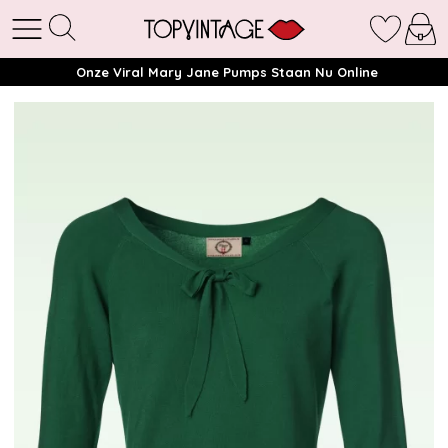
Onze Viral Mary Jane Pumps Staan Nu Online