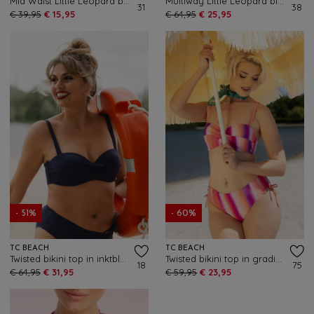
Mid Waist Little Leopard bikinibroekje in zwart en crème
Multiway Little Leopard bikini top in zwart en crème
31
38
€ 39,95
€ 15,95
€ 64,95
€ 25,95
- 51%
- 60%
TC BEACH
TC BEACH
Twisted bikini top in inktblauw
Twisted bikini top in gradient roze
18
75
€ 64,95
€ 31,95
€ 59,95
€ 23,95