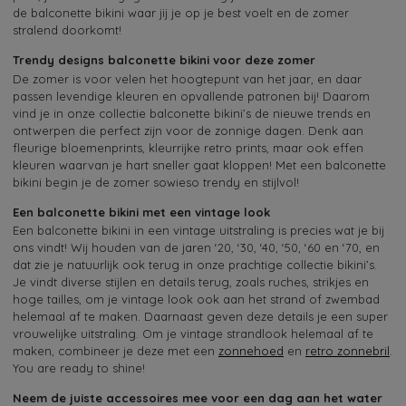
de balconette bikini waar jij je op je best voelt en de zomer
stralend doorkomt!
Trendy designs balconette bikini voor deze zomer
De zomer is voor velen het hoogtepunt van het jaar, en daar
passen levendige kleuren en opvallende patronen bij! Daarom
vind je in onze collectie balconette bikini’s de nieuwe trends en
ontwerpen die perfect zijn voor de zonnige dagen. Denk aan
fleurige bloemenprints, kleurrijke retro prints, maar ook effen
kleuren waarvan je hart sneller gaat kloppen! Met een balconette
bikini begin je de zomer sowieso trendy en stijlvol!
Een balconette bikini met een vintage look
Een balconette bikini in een vintage uitstraling is precies wat je bij
ons vindt! Wij houden van de jaren ‘20, ‘30, ‘40, ‘50, ‘60 en ‘70, en
dat zie je natuurlijk ook terug in onze prachtige collectie bikini’s.
Je vindt diverse stijlen en details terug, zoals ruches, strikjes en
hoge tailles, om je vintage look ook aan het strand of zwembad
helemaal af te maken. Daarnaast geven deze details je een super
vrouwelijke uitstraling. Om je vintage strandlook helemaal af te
maken, combineer je deze met een
zonnehoed
en
retro zonnebril
.
You are ready to shine!
Neem de juiste accessoires mee voor een dag aan het water