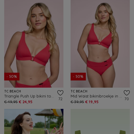
- 50%
- 50%
TC BEACH
TC BEACH
Triangle Push Up bikini top in felrood
Mid Waist bikinibroekje in felrood
72
70
€ 49,95
€ 24,95
€ 39,95
€ 19,95