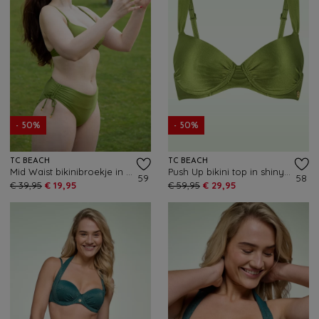
- 50%
- 50%
TC BEACH
TC BEACH
Mid Waist bikinibroekje in shiny kiwi groen
Push Up bikini top in shiny kiwi groen
59
58
€ 39,95
€ 19,95
€ 59,95
€ 29,95