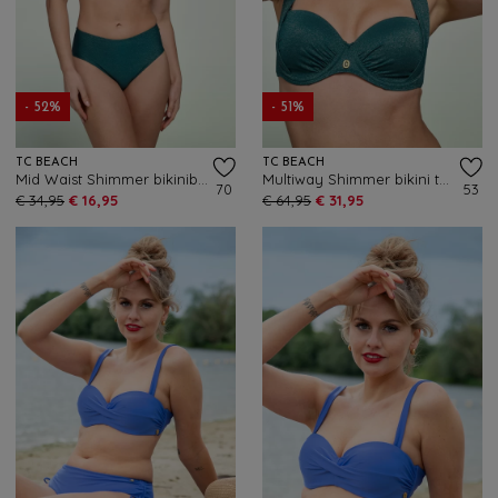
- 52%
- 51%
TC BEACH
TC BEACH
Mid Waist Shimmer bikinibroekje in flessengroen
Multiway Shimmer bikini top in flessengroen
70
53
€ 34,95
€ 16,95
€ 64,95
€ 31,95