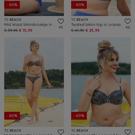
- 60%
- 60%
TC BEACH
TC BEACH
Mid Waist bikinibroekje in oceaan blauw
Twisted bikini top in oceaan blauw
45
46
€ 39,95
€ 15,95
€ 64,95
€ 25,95
- 60%
- 60%
TC BEACH
TC BEACH