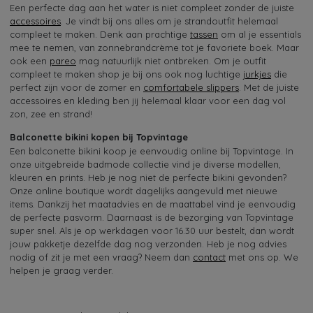
Een perfecte dag aan het water is niet compleet zonder de juiste
accessoires
. Je vindt bij ons alles om je strandoutfit helemaal
compleet te maken. Denk aan prachtige
tassen
om al je essentials
mee te nemen, van zonnebrandcrème tot je favoriete boek. Maar
ook een
pareo
mag natuurlijk niet ontbreken. Om je outfit
compleet te maken shop je bij ons ook nog luchtige
jurkjes
die
perfect zijn voor de zomer en
comfortabele slippers
. Met de juiste
accessoires en kleding ben jij helemaal klaar voor een dag vol
zon, zee en strand!
Balconette bikini kopen bij Topvintage
Een balconette bikini koop je eenvoudig online bij Topvintage. In
onze uitgebreide badmode collectie vind je diverse modellen,
kleuren en prints. Heb je nog niet de perfecte bikini gevonden?
Onze online boutique wordt dagelijks aangevuld met nieuwe
items. Dankzij het maatadvies en de maattabel vind je eenvoudig
de perfecte pasvorm. Daarnaast is de bezorging van Topvintage
super snel. Als je op werkdagen voor 16.30 uur bestelt, dan wordt
jouw pakketje dezelfde dag nog verzonden. Heb je nog advies
nodig of zit je met een vraag? Neem dan
contact
met ons op. We
helpen je graag verder.