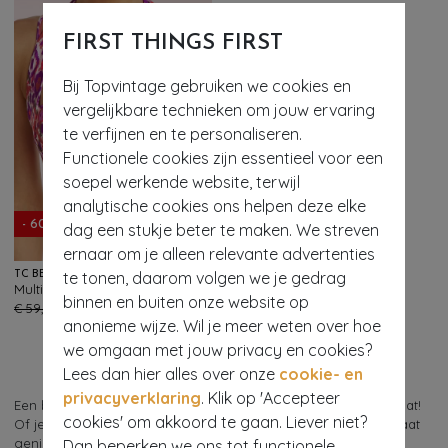
FIRST THINGS FIRST
Bij Topvintage gebruiken we cookies en
vergelijkbare technieken om jouw ervaring
te verfijnen en te personaliseren.
Functionele cookies zijn essentieel voor een
soepel werkende website, terwijl
analytische cookies ons helpen deze elke
- 60%
dag een stukje beter te maken. We streven
ernaar om je alleen relevante advertenties
te tonen, daarom volgen we je gedrag
TC BEACH
Multiway Summer Ikat bikini top in paars en multi
89
binnen en buiten onze website op
€ 59,95
€ 23,95
anonieme wijze. Wil je meer weten over hoe
we omgaan met jouw privacy en cookies?
Lees dan hier alles over onze
cookie- en
privacyverklaring
. Klik op 'Accepteer
Een balconette bikini mag niet ontbreken als jij op vakantie gaat!
cookies' om akkoord te gaan. Liever niet?
Of je nu in eigen land naar het zwembad of strand gaat, of gaat
genieten van de zon in het buitenland: in een balconette bikini
Dan beperken we ons tot functionele