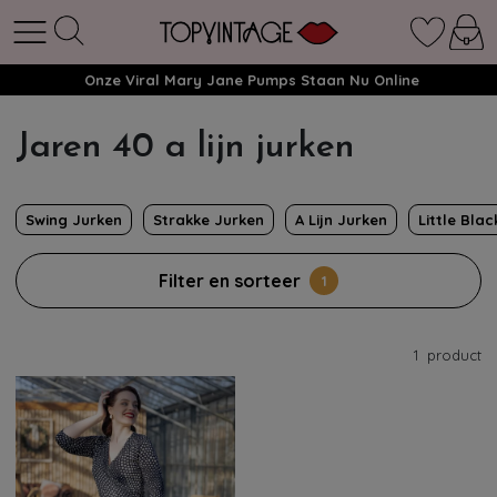
Onze Viral Mary Jane Pumps Staan Nu Online
Jaren 40 a lijn jurken
Swing Jurken
Strakke Jurken
A Lijn Jurken
Little Bla
Filter en sorteer
1
1
product