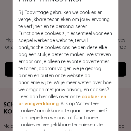
Bij Topvintage gebruiken we cookies en
vergelijkbare technieken om jouw ervaring
Hey gorgeous
te verfijnen en te personaliseren.
Functionele cookies zijn essentieel voor een
Heb je vragen of heb je hulp nodig bij je bestelling? Lees
soepel werkende website, terwijl
onze veelgestelde vragen of neem contact op met onze
analytische cookies ons helpen deze elke
klantenservice. Wij helpen je graag!
dag een stukje beter te maken. We streven
ernaar om je alleen relevante advertenties
te tonen, daarom volgen we je gedrag
Klantenservice
binnen en buiten onze website op
anonieme wijze. Wil je meer weten over hoe
we omgaan met jouw privacy en cookies?
Lees dan hier alles over onze
cookie- en
privacyverklaring
. Klik op 'Accepteer
SCHRIJF JE NU IN & ONTVANG 10%
cookies' om akkoord te gaan. Liever niet?
KORTING
Dan beperken we ons tot functionele
cookies en vergelijkbare technieken. Je
Meld je aan voor onze nieuwsbrief. Zo ben je altijd op de