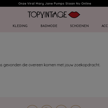
Onze Viral Mary Jane Pumps Staan Nu Online
KLEDING
BADMODE
SCHOENEN
ACC
ems gevonden die overeen komen met jouw zoekopdracht.