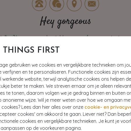
Hey gorgeous
estelling? Lees onze veelgestelde vragen of neem contact op m
T THINGS FIRST
Klantenservice
tage gebruiken we cookies en vergelijkbare technieken om jo
e verfijnen en te personaliseren. Functionele cookies zijn esse
 werkende website, terwijl analytische cookies ons helpen de
ukje beter te maken. We streven ernaar om je alleen relevan
0% KORTING
TOPVINTAGE STOR
ies te tonen, daarom volgen we je gedrag binnen en buiten o
p anonieme wijze. Wil je meer weten over hoe we omgaan me
jd op de hoogte van onze
Bezoek onze Store & Outlet i
 cookies? Lees dan hier alles over onze
cookie- en privacyv
kortingsacties en giveaways.
merken en exclusieve collect
ccepteer cookies' om akkoord te gaan. Liever niet? Dan bepe
stylistes.
nctionele cookies en vergelijkbare technieken. Je kunt je voo
er aanpassen op de voorkeuren pagina.