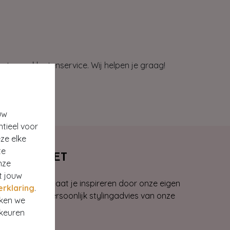
et onze klantenservice. Wij helpen je graag!
uw
ntieel voor
ze elke
te
E & OUTLET
nze
t jouw
n Kerkrade en laat je inspireren door onze eigen
erklaring
.
ies, ontvang persoonlijk stylingadvies van onze
rken we
rkeuren