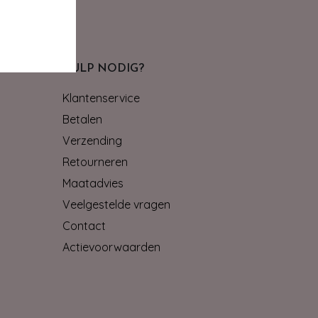
HULP NODIG?
Klantenservice
Betalen
Verzending
Retourneren
Maatadvies
Veelgestelde vragen
Contact
Actievoorwaarden