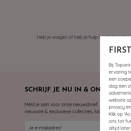
Heb je vragen of heb je hulp nodig bij je b
FIRS
Bij Topvin
ervaring t
een soepel
dag een st
SCHRIJF JE NU IN & ONTVANG 1
advertent
website o
Meld je aan voor onze nieuwsbrief. Zo ben je alti
privacy en
nieuwste & exclusieve collecties, laatste trends, 
Klik op 'A
ons tot fu
altijd lat