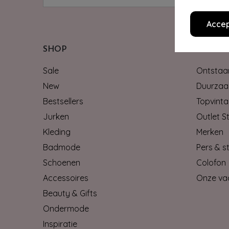
Accep
SHOP
OVER 
Sale
Ontstaan
New
Duurzaa
Bestsellers
Topvinta
Jurken
Outlet S
Kleding
Merken
Badmode
Pers & st
Schoenen
Colofon
Accessoires
Onze va
Beauty & Gifts
Ondermode
Inspiratie