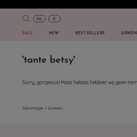
NL
€
SALE
NEW
BEST SELLERS
JURKEN
'tante betsy'
Sorry, gorgeous! Maar helaas hebben wij geen it
Topvintage
>
Zoeken