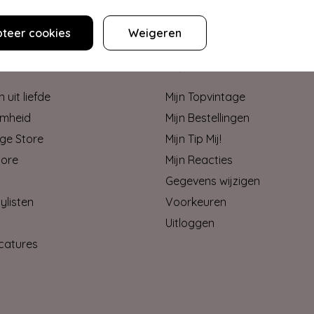
Meer informatie
teer cookies
Weigeren
ONS
MIJN ACCOUNT
 uit liefde
Mijn Topvintage
mheid
Mijn Bestellingen
ge Store
Mijn Tip Mij!
tore
Mijn Reacties
Gegevens wijzigen
ylisten
Voorkeuren
Uitloggen
catures