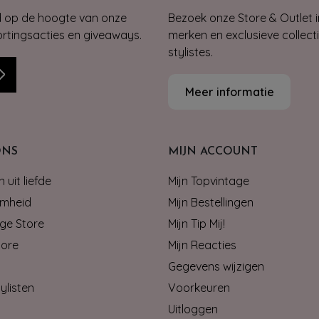
jd op de hoogte van onze
Bezoek onze Store & Outlet i
kortingsacties en giveaways.
merken en exclusieve collect
stylistes.
Meer informatie
ONS
MIJN ACCOUNT
 uit liefde
Mijn Topvintage
mheid
Mijn Bestellingen
ge Store
Mijn Tip Mij!
tore
Mijn Reacties
Gegevens wijzigen
ylisten
Voorkeuren
Uitloggen