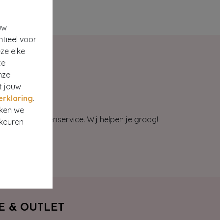
uw
ntieel voor
ze elke
te
nze
t jouw
erklaring
.
rken we
et onze klantenservice. Wij helpen je graag!
rkeuren
E & OUTLET