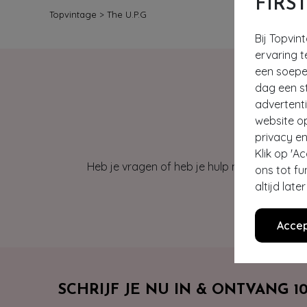
FIRS
Topvintage
>
The U.P.G
Bij Topvin
ervaring t
een soepel
dag een st
advertent
website o
privacy en
Klik op 'A
Heb je vragen of heb je hulp nodig bij je b
ons tot fu
altijd lat
Accep
SCHRIJF JE NU IN & ONTVANG 1