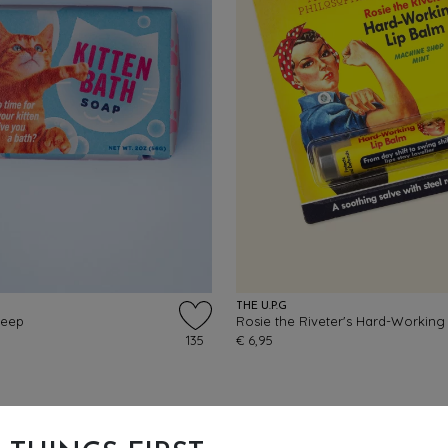
THE U.P.G
zeep
135
€ 6,95