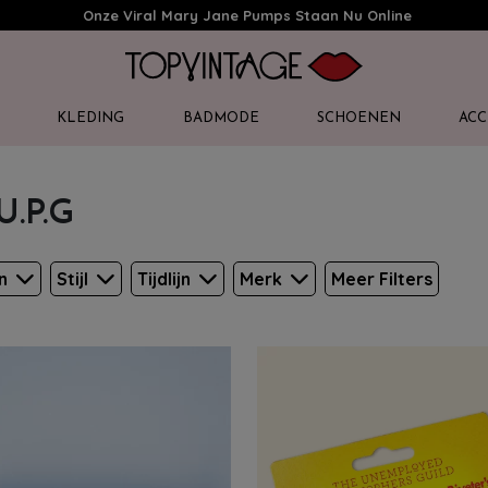
Onze Viral Mary Jane Pumps Staan Nu Online
KLEDING
BADMODE
SCHOENEN
ACC
U.P.G
en
Stijl
Tijdlijn
Merk
Meer Filters