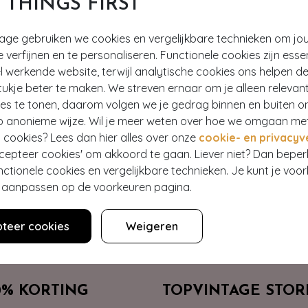
T THINGS FIRST
tage gebruiken we cookies en vergelijkbare technieken om jo
e verfijnen en te personaliseren. Functionele cookies zijn esse
 werkende website, terwijl analytische cookies ons helpen de
ukje beter te maken. We streven ernaar om je alleen relevan
ies te tonen, daarom volgen we je gedrag binnen en buiten o
Hey gorgeous
p anonieme wijze. Wil je meer weten over hoe we omgaan me
 cookies? Lees dan hier alles over onze
cookie- en privacyv
ccepteer cookies' om akkoord te gaan. Liever niet? Dan bepe
estelling? Lees onze veelgestelde vragen of neem contact op m
nctionele cookies en vergelijkbare technieken. Je kunt je voo
er aanpassen op de voorkeuren pagina.
Klantenservice
teer cookies
Weigeren
0% KORTING
TOPVINTAGE STOR