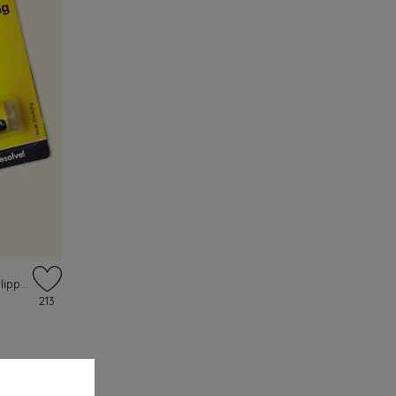
Rosie the Riveter's Hard-Working lippenbalsem
213