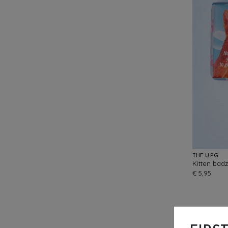
THE U.P.G
Kitten bad
€ 5,95