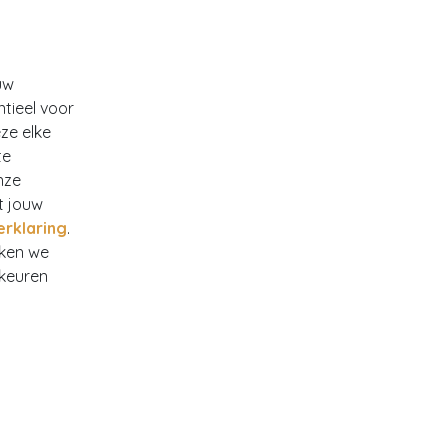
uw
ntieel voor
ze elke
te
nze
t jouw
erklaring
.
rken we
rkeuren