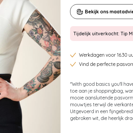
Bekijk ons maatadvi
Tijdelijk uitverkocht: Tip Mi
Werkdagen voor 16.30 uu
Vind de perfecte pasvor
''With good basics you'll hav
toe aan je shoppingbag, wan
mooie aansluitende pasvorm
mouwtjes terwijl de vierkante
Uitgevoerd in een fijngebrei
gebroken wit, die heerlijk draa