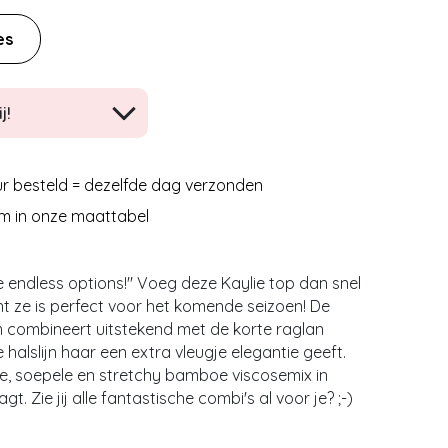
es
j!
r besteld = dezelfde dag verzonden
m in onze maattabel
e endless options!'' Voeg deze Kaylie top dan snel
t ze is perfect voor het komende seizoen! De
 combineert uitstekend met de korte raglan
 halslijn haar een extra vleugje elegantie geeft.
de, soepele en stretchy bamboe viscosemix in
gt. Zie jij alle fantastische combi's al voor je? ;-)