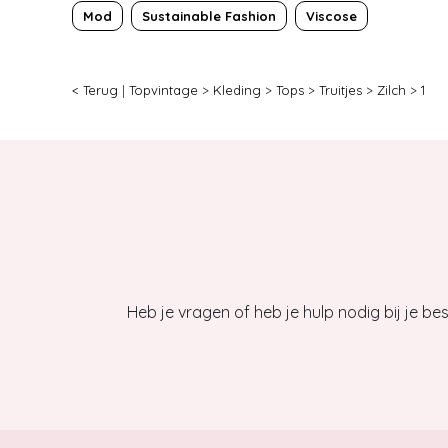
Mod
Sustainable Fashion
Viscose
< Terug
|
Topvintage
>
Kleding
>
Tops
>
Truitjes
>
Zilch
>
1
Heb je vragen of heb je hulp nodig bij je b