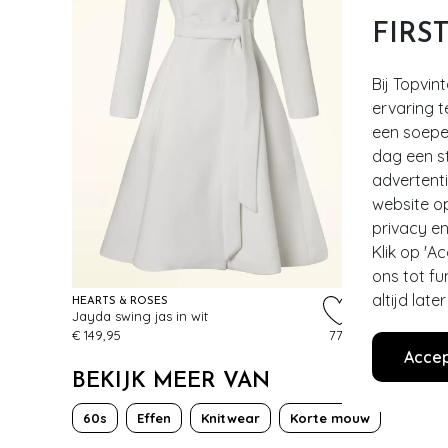
FIRS
Bij Topvin
ervaring t
een soepel
dag een st
advertent
website o
privacy en
Klik op 'A
ons tot fu
altijd lat
HEARTS & ROSES
Jayda swing jas in wit
€ 149,95
777
Accep
BEKIJK MEER VAN
60s
Effen
Knitwear
Korte mouw