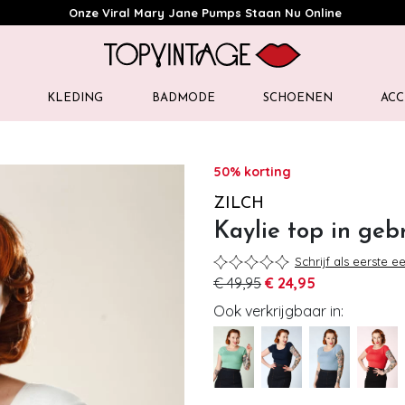
Onze Viral Mary Jane Pumps Staan Nu Online
KLEDING
BADMODE
SCHOENEN
ACC
50% korting
ZILCH
Kaylie top in geb
Schrijf als eerste e
€ 49,95
€ 24,95
Ook verkrijgbaar in: