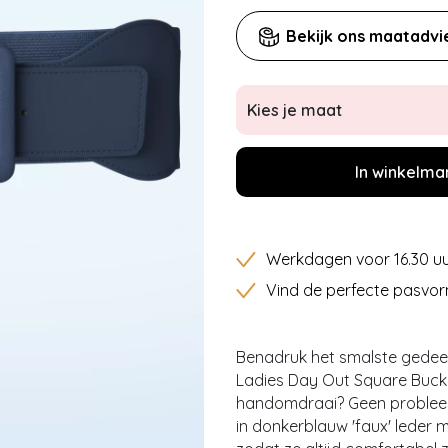
Bekijk ons maatadvi
Kies je maat
In winkelma
Werkdagen voor 16.30 uu
Vind de perfecte pasvor
Benadruk het smalste gedeel
Ladies Day Out Square Buckle
handomdraai? Geen probleem 
in donkerblauw 'faux' leder 