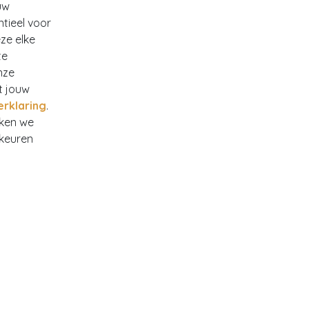
uw
ntieel voor
ze elke
te
nze
t jouw
erklaring
.
rken we
rkeuren