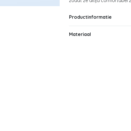
zodat ze altijd comfortabel zi
Productinformatie
Materiaal