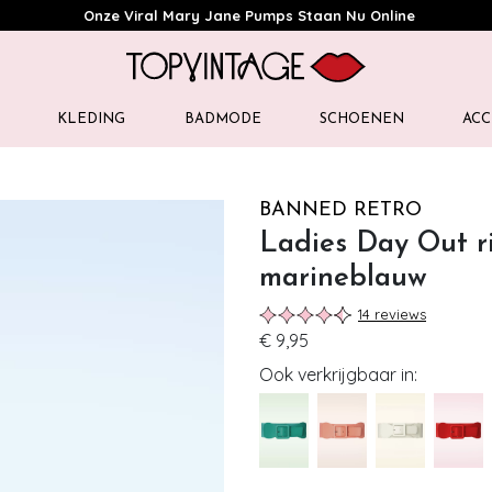
Onze Viral Mary Jane Pumps Staan Nu Online
KLEDING
BADMODE
SCHOENEN
ACC
BANNED RETRO
Ladies Day Out r
marineblauw
14 reviews
€ 9,95
Ook verkrijgbaar in: