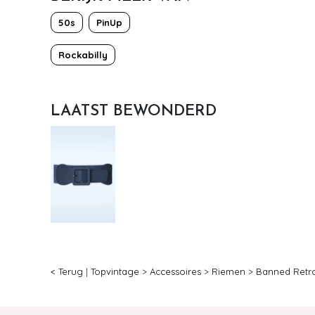
50s
PinUp
Rockabilly
LAATST BEWONDERD
< Terug
|
Topvintage
>
Accessoires
>
Riemen
>
Banned Retr