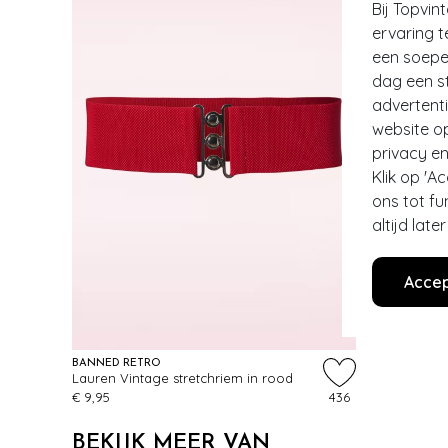
Bij Topvin
ervaring t
een soepel
dag een st
advertent
website o
privacy en
Klik op 'A
ons tot fu
altijd lat
Accep
BANNED RETRO
Lauren Vintage stretchriem in rood
€ 9,95
436
BEKIJK MEER VAN