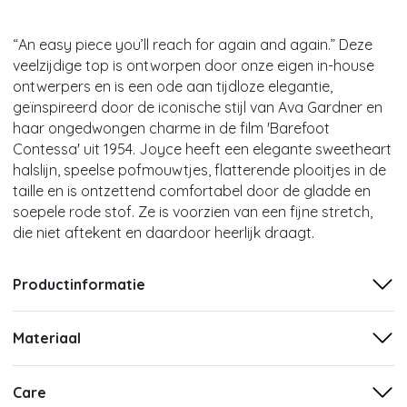
“An easy piece you’ll reach for again and again.” Deze
veelzijdige top is ontworpen door onze eigen in-house
ontwerpers en is een ode aan tijdloze elegantie,
geïnspireerd door de iconische stijl van Ava Gardner en
haar ongedwongen charme in de film 'Barefoot
Contessa' uit 1954. Joyce heeft een elegante sweetheart
halslijn, speelse pofmouwtjes, flatterende plooitjes in de
taille en is ontzettend comfortabel door de gladde en
soepele rode stof. Ze is voorzien van een fijne stretch,
die niet aftekent en daardoor heerlijk draagt.
Productinformatie
Materiaal
Care