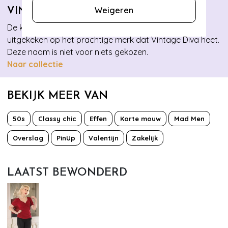
Weigeren
VINTAGE DIVA
De kleuren, de vormen, de stoffen… We raken niet
uitgekeken op het prachtige merk dat Vintage Diva heet.
Deze naam is niet voor niets gekozen.
Naar collectie
BEKIJK MEER VAN
50s
Classy chic
Effen
Korte mouw
Mad Men
Overslag
PinUp
Valentijn
Zakelijk
LAATST BEWONDERD