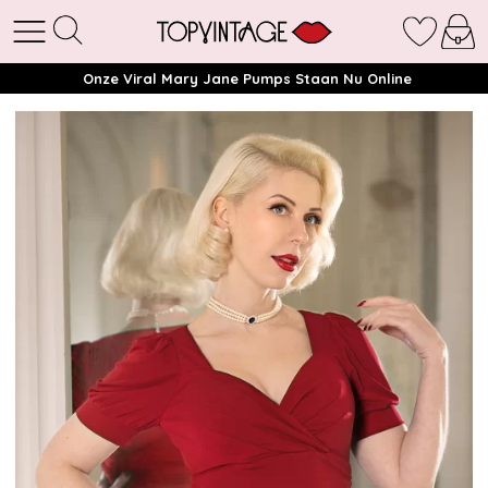
Onze Viral Mary Jane Pumps Staan Nu Online