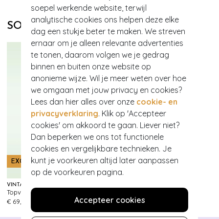
soepel werkende website, terwijl
analytische cookies ons helpen deze elke
SOORTGELIJKE PRODUCTEN
dag een stukje beter te maken. We streven
ernaar om je alleen relevante advertenties
te tonen, daarom volgen we je gedrag
binnen en buiten onze website op
anonieme wijze. Wil je meer weten over hoe
we omgaan met jouw privacy en cookies?
Lees dan hier alles over onze
cookie- en
privacyverklaring
. Klik op 'Accepteer
cookies' om akkoord te gaan. Liever niet?
Dan beperken we ons tot functionele
cookies en vergelijkbare technieken. Je
kunt je voorkeuren altijd later aanpassen
EXCLUSIEF
EXCLUSIEF
op de voorkeuren pagina.
VINTAGE CHIC FOR TOPVINTAGE
VINTAGE CHIC FOR TOPVINTAGE
Topvintage exclusive ~ Irene Floral overslag swing jurk in zijdeachtig green
Topvintage exclusive ~Layla Cross Over jurk in groen
999+
999+
Accepteer cookies
€ 69,95
€ 65,95