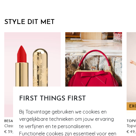
STYLE DIT MET
FIRST THINGS FIRST
EX
Bij Topvintage gebruiken we cookies en
vergelijkbare technieken om jouw ervaring
BÉSAME COSMETICS
BANNED RETRO
Classic Colour lippenstift in red hot red
California Nights lak handtas in rood
te verfijnen en te personaliseren.
70
130
€ 39,95
€ 59,95
€ 49
Functionele cookies zijn essentieel voor een