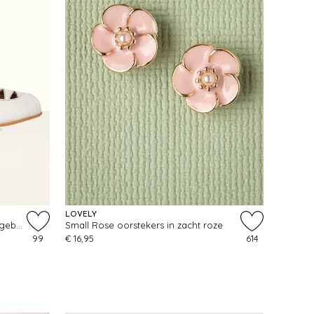
LOVELY
Este Slingback Peeptoe pumps in gebroken wit
Small Rose oorstekers in zacht roze
99
€ 16,95
614