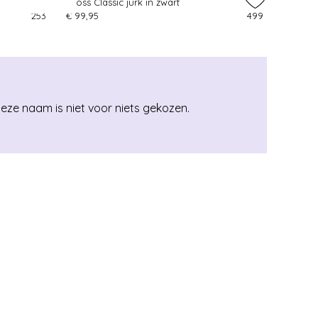
Topvintage exclusive ~ Milly gebreide jurk in bordeauxrood
Cross Classic jurk in zwart
253
€ 99,95
499
eze naam is niet voor niets gekozen.