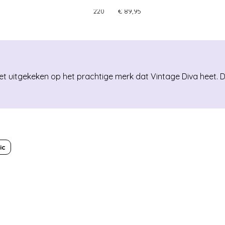
Topvintage exclusive ~ Milly gebreide jurk in navy
220
€ 89,95
et uitgekeken op het prachtige merk dat Vintage Diva heet. D
ic