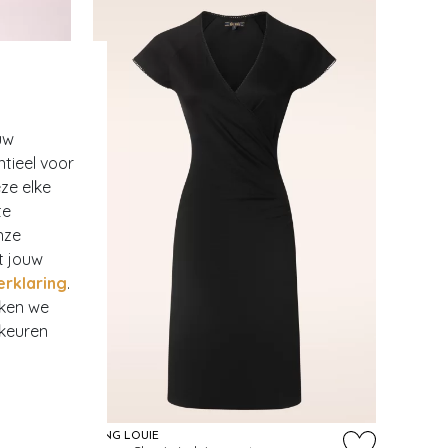
uw
ntieel voor
ze elke
te
nze
t jouw
erklaring
.
rken we
rkeuren
N
KING LOUIE