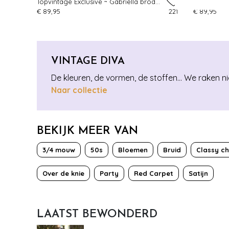
Topvintage Exclusive ~ Gabriella broderie anglaise swing jurk in wit
€ 89,95
221
€ 89,95
VINTAGE DIVA
De kleuren, de vormen, de stoffen… We raken ni
Naar collectie
BEKIJK MEER VAN
3/4 mouw
50s
Bloemen
Bruid
Classy ch
Over de knie
Party
Red Carpet
Satijn
LAATST BEWONDERD