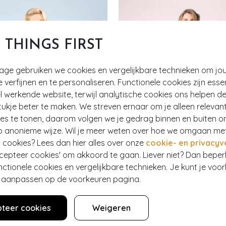
T THINGS FIRST
tage gebruiken we cookies en vergelijkbare technieken om jo
e verfijnen en te personaliseren. Functionele cookies zijn esse
 werkende website, terwijl analytische cookies ons helpen de
ukje beter te maken. We streven ernaar om je alleen relevan
ies te tonen, daarom volgen we je gedrag binnen en buiten o
p anonieme wijze. Wil je meer weten over hoe we omgaan me
 cookies? Lees dan hier alles over onze
cookie- en privacyv
ccepteer cookies' om akkoord te gaan. Liever niet? Dan bepe
nctionele cookies en vergelijkbare technieken. Je kunt je voo
er aanpassen op de voorkeuren pagina.
EF
EXCLUSIEF
teer cookies
Weigeren
E BOUTIQUE COLLECTION
TOPVINTAGE BOUTIQUE COLLECTIO