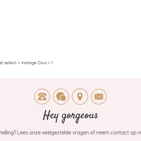
t sellers
>
Vintage Diva
>
1
Hey gorgeous
estelling? Lees onze veelgestelde vragen of neem contact op m