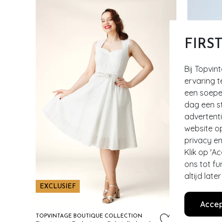
FIRS
Bij Topvin
ervaring t
een soepel
dag een st
advertent
website o
privacy en
Klik op 'A
ons tot fu
altijd lat
EXCLUSIEF
EXCLUSI
Accep
TOPVINTAGE BOUTIQUE COLLECTION
TOPVINTAG