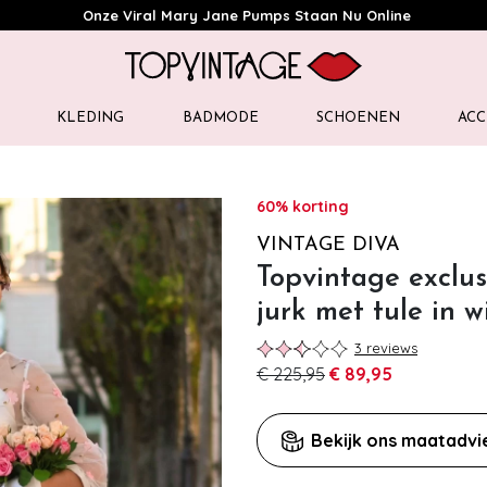
Onze Viral Mary Jane Pumps Staan Nu Online
KLEDING
BADMODE
SCHOENEN
ACC
60% korting
VINTAGE DIVA
Topvintage exclus
jurk met tule in w
3 reviews
€ 225,95
€ 89,95
Bekijk ons maatadvi