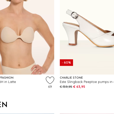
- 60%
YFASHION
CHARLIE STONE
H in Latte
69
€ 159,95
€ 63,95
EN