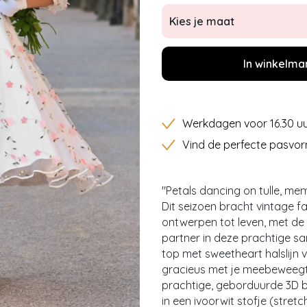
Kies je maat
In winkelma
Werkdagen voor 16.30 uu
Vind de perfecte pasvor
"Petals dancing on tulle, me
Dit seizoen bracht vintage fa
ontwerpen tot leven, met de 
partner in deze prachtige s
top met sweetheart halslijn 
gracieus met je meebeweegt.
prachtige, geborduurde 3D b
in een ivoorwit stofje (stretc